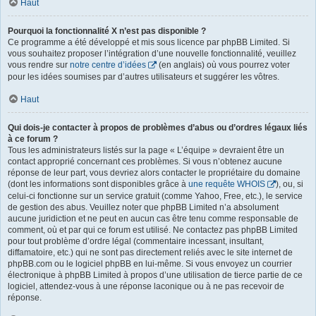
Haut
Pourquoi la fonctionnalité X n’est pas disponible ?
Ce programme a été développé et mis sous licence par phpBB Limited. Si
vous souhaitez proposer l’intégration d’une nouvelle fonctionnalité, veuillez
vous rendre sur
notre centre d’idées
(en anglais) où vous pourrez voter
pour les idées soumises par d’autres utilisateurs et suggérer les vôtres.
Haut
Qui dois-je contacter à propos de problèmes d’abus ou d’ordres légaux liés
à ce forum ?
Tous les administrateurs listés sur la page « L’équipe » devraient être un
contact approprié concernant ces problèmes. Si vous n’obtenez aucune
réponse de leur part, vous devriez alors contacter le propriétaire du domaine
(dont les informations sont disponibles grâce à
une requête WHOIS
), ou, si
celui-ci fonctionne sur un service gratuit (comme Yahoo, Free, etc.), le service
de gestion des abus. Veuillez noter que phpBB Limited n’a absolument
aucune juridiction et ne peut en aucun cas être tenu comme responsable de
comment, où et par qui ce forum est utilisé. Ne contactez pas phpBB Limited
pour tout problème d’ordre légal (commentaire incessant, insultant,
diffamatoire, etc.) qui ne sont pas directement reliés avec le site internet de
phpBB.com ou le logiciel phpBB en lui-même. Si vous envoyez un courrier
électronique à phpBB Limited à propos d’une utilisation de tierce partie de ce
logiciel, attendez-vous à une réponse laconique ou à ne pas recevoir de
réponse.