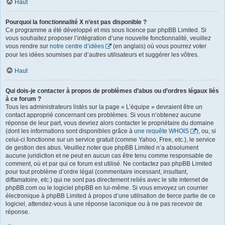
Haut
Pourquoi la fonctionnalité X n’est pas disponible ?
Ce programme a été développé et mis sous licence par phpBB Limited. Si
vous souhaitez proposer l’intégration d’une nouvelle fonctionnalité, veuillez
vous rendre sur
notre centre d’idées
(en anglais) où vous pourrez voter
pour les idées soumises par d’autres utilisateurs et suggérer les vôtres.
Haut
Qui dois-je contacter à propos de problèmes d’abus ou d’ordres légaux liés
à ce forum ?
Tous les administrateurs listés sur la page « L’équipe » devraient être un
contact approprié concernant ces problèmes. Si vous n’obtenez aucune
réponse de leur part, vous devriez alors contacter le propriétaire du domaine
(dont les informations sont disponibles grâce à
une requête WHOIS
), ou, si
celui-ci fonctionne sur un service gratuit (comme Yahoo, Free, etc.), le service
de gestion des abus. Veuillez noter que phpBB Limited n’a absolument
aucune juridiction et ne peut en aucun cas être tenu comme responsable de
comment, où et par qui ce forum est utilisé. Ne contactez pas phpBB Limited
pour tout problème d’ordre légal (commentaire incessant, insultant,
diffamatoire, etc.) qui ne sont pas directement reliés avec le site internet de
phpBB.com ou le logiciel phpBB en lui-même. Si vous envoyez un courrier
électronique à phpBB Limited à propos d’une utilisation de tierce partie de ce
logiciel, attendez-vous à une réponse laconique ou à ne pas recevoir de
réponse.