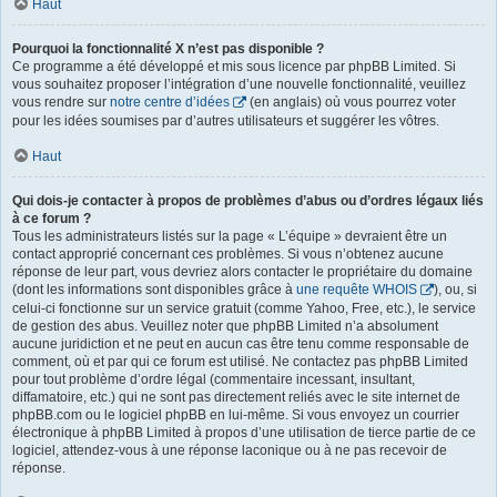
Haut
Pourquoi la fonctionnalité X n’est pas disponible ?
Ce programme a été développé et mis sous licence par phpBB Limited. Si
vous souhaitez proposer l’intégration d’une nouvelle fonctionnalité, veuillez
vous rendre sur
notre centre d’idées
(en anglais) où vous pourrez voter
pour les idées soumises par d’autres utilisateurs et suggérer les vôtres.
Haut
Qui dois-je contacter à propos de problèmes d’abus ou d’ordres légaux liés
à ce forum ?
Tous les administrateurs listés sur la page « L’équipe » devraient être un
contact approprié concernant ces problèmes. Si vous n’obtenez aucune
réponse de leur part, vous devriez alors contacter le propriétaire du domaine
(dont les informations sont disponibles grâce à
une requête WHOIS
), ou, si
celui-ci fonctionne sur un service gratuit (comme Yahoo, Free, etc.), le service
de gestion des abus. Veuillez noter que phpBB Limited n’a absolument
aucune juridiction et ne peut en aucun cas être tenu comme responsable de
comment, où et par qui ce forum est utilisé. Ne contactez pas phpBB Limited
pour tout problème d’ordre légal (commentaire incessant, insultant,
diffamatoire, etc.) qui ne sont pas directement reliés avec le site internet de
phpBB.com ou le logiciel phpBB en lui-même. Si vous envoyez un courrier
électronique à phpBB Limited à propos d’une utilisation de tierce partie de ce
logiciel, attendez-vous à une réponse laconique ou à ne pas recevoir de
réponse.