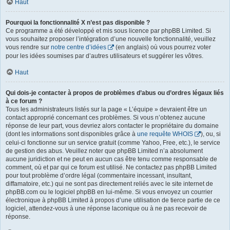
Haut
Pourquoi la fonctionnalité X n’est pas disponible ?
Ce programme a été développé et mis sous licence par phpBB Limited. Si
vous souhaitez proposer l’intégration d’une nouvelle fonctionnalité, veuillez
vous rendre sur
notre centre d’idées
(en anglais) où vous pourrez voter
pour les idées soumises par d’autres utilisateurs et suggérer les vôtres.
Haut
Qui dois-je contacter à propos de problèmes d’abus ou d’ordres légaux liés
à ce forum ?
Tous les administrateurs listés sur la page « L’équipe » devraient être un
contact approprié concernant ces problèmes. Si vous n’obtenez aucune
réponse de leur part, vous devriez alors contacter le propriétaire du domaine
(dont les informations sont disponibles grâce à
une requête WHOIS
), ou, si
celui-ci fonctionne sur un service gratuit (comme Yahoo, Free, etc.), le service
de gestion des abus. Veuillez noter que phpBB Limited n’a absolument
aucune juridiction et ne peut en aucun cas être tenu comme responsable de
comment, où et par qui ce forum est utilisé. Ne contactez pas phpBB Limited
pour tout problème d’ordre légal (commentaire incessant, insultant,
diffamatoire, etc.) qui ne sont pas directement reliés avec le site internet de
phpBB.com ou le logiciel phpBB en lui-même. Si vous envoyez un courrier
électronique à phpBB Limited à propos d’une utilisation de tierce partie de ce
logiciel, attendez-vous à une réponse laconique ou à ne pas recevoir de
réponse.