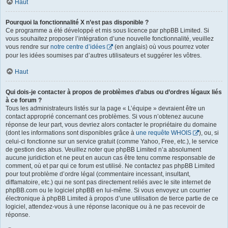
Haut
Pourquoi la fonctionnalité X n’est pas disponible ?
Ce programme a été développé et mis sous licence par phpBB Limited. Si
vous souhaitez proposer l’intégration d’une nouvelle fonctionnalité, veuillez
vous rendre sur
notre centre d’idées
(en anglais) où vous pourrez voter
pour les idées soumises par d’autres utilisateurs et suggérer les vôtres.
Haut
Qui dois-je contacter à propos de problèmes d’abus ou d’ordres légaux liés
à ce forum ?
Tous les administrateurs listés sur la page « L’équipe » devraient être un
contact approprié concernant ces problèmes. Si vous n’obtenez aucune
réponse de leur part, vous devriez alors contacter le propriétaire du domaine
(dont les informations sont disponibles grâce à
une requête WHOIS
), ou, si
celui-ci fonctionne sur un service gratuit (comme Yahoo, Free, etc.), le service
de gestion des abus. Veuillez noter que phpBB Limited n’a absolument
aucune juridiction et ne peut en aucun cas être tenu comme responsable de
comment, où et par qui ce forum est utilisé. Ne contactez pas phpBB Limited
pour tout problème d’ordre légal (commentaire incessant, insultant,
diffamatoire, etc.) qui ne sont pas directement reliés avec le site internet de
phpBB.com ou le logiciel phpBB en lui-même. Si vous envoyez un courrier
électronique à phpBB Limited à propos d’une utilisation de tierce partie de ce
logiciel, attendez-vous à une réponse laconique ou à ne pas recevoir de
réponse.