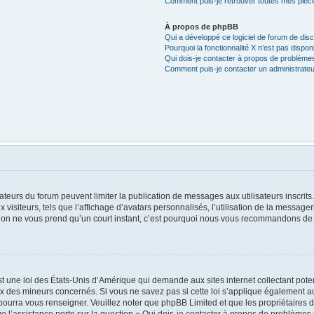
Comment puis-je retrouver toutes mes pièce
À propos de phpBB
Qui a développé ce logiciel de forum de dis
Pourquoi la fonctionnalité X n’est pas dispon
Qui dois-je contacter à propos de problèmes
Comment puis-je contacter un administrateu
trateurs du forum peuvent limiter la publication de messages aux utilisateurs inscri
visiteurs, tels que l’affichage d’avatars personnalisés, l’utilisation de la messager
ription ne vous prend qu’un court instant, c’est pourquoi nous vous recommandons de l
t une loi des États-Unis d’Amérique qui demande aux sites internet collectant pot
x des mineurs concernés. Si vous ne savez pas si cette loi s’applique également au
 pourra vous renseigner. Veuillez noter que phpBB Limited et que les propriétaires
ue l’assistance porte sur la question « Qui dois-je contacter à propos de problèmes 