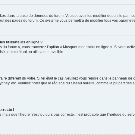
tockés dans la base de données du forum. Vous pouvez les modifier depuis le panneau 
haut des pages du forum. Ce système vous permettra de modifier tous vos paramètre
s utilisateurs en ligne ?
s du forum », vous trouverez l’option « Masquer mon statut en ligne ». Si vous activ
é comme étant un utilisateur invisible.
aire différent du vôtre. Si tel était le cas, veuillez vous rendre dans le panneau de co
ey, etc. Veuillez noter que le réglage du fuseau horaire, comme la plupart des aut
orrecte !
e mais que l’heure n’est toujours pas correcte, il est probable que l’horloge du serve