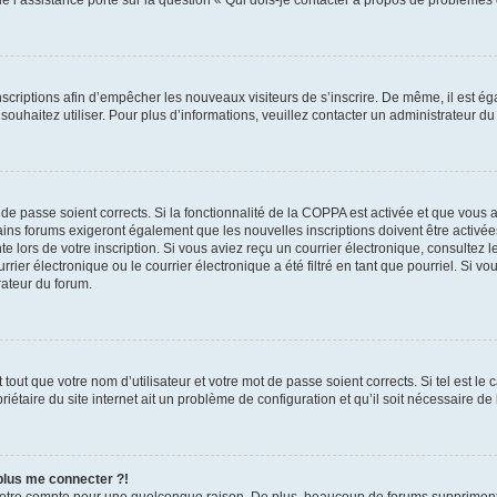
 inscriptions afin d’empêcher les nouveaux visiteurs de s’inscrire. De même, il est 
s souhaitez utiliser. Pour plus d’informations, veuillez contacter un administrateur du
t de passe soient corrects. Si la fonctionnalité de la COPPA est activée et que vous
ains forums exigeront également que les nouvelles inscriptions doivent être activée
te lors de votre inscription. Si vous aviez reçu un courrier électronique, consultez 
r électronique ou le courrier électronique a été filtré en tant que pourriel. Si vo
rateur du forum.
out que votre nom d’utilisateur et votre mot de passe soient corrects. Si tel est le
iétaire du site internet ait un problème de configuration et qu’il soit nécessaire de l
 plus me connecter ?!
votre compte pour une quelconque raison. De plus, beaucoup de forums suppriment pér