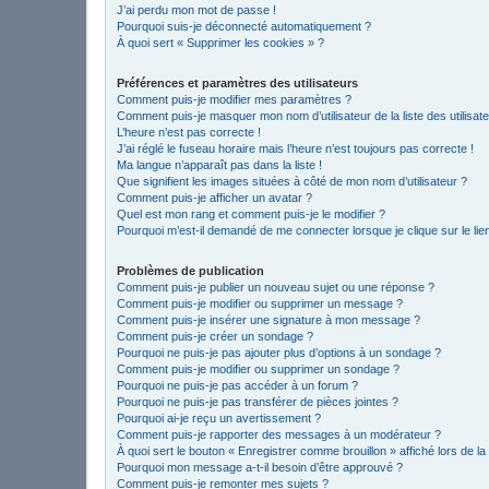
J’ai perdu mon mot de passe !
Pourquoi suis-je déconnecté automatiquement ?
À quoi sert « Supprimer les cookies » ?
Préférences et paramètres des utilisateurs
Comment puis-je modifier mes paramètres ?
Comment puis-je masquer mon nom d’utilisateur de la liste des utilisate
L’heure n’est pas correcte !
J’ai réglé le fuseau horaire mais l’heure n’est toujours pas correcte !
Ma langue n’apparaît pas dans la liste !
Que signifient les images situées à côté de mon nom d’utilisateur ?
Comment puis-je afficher un avatar ?
Quel est mon rang et comment puis-je le modifier ?
Pourquoi m’est-il demandé de me connecter lorsque je clique sur le lien 
Problèmes de publication
Comment puis-je publier un nouveau sujet ou une réponse ?
Comment puis-je modifier ou supprimer un message ?
Comment puis-je insérer une signature à mon message ?
Comment puis-je créer un sondage ?
Pourquoi ne puis-je pas ajouter plus d’options à un sondage ?
Comment puis-je modifier ou supprimer un sondage ?
Pourquoi ne puis-je pas accéder à un forum ?
Pourquoi ne puis-je pas transférer de pièces jointes ?
Pourquoi ai-je reçu un avertissement ?
Comment puis-je rapporter des messages à un modérateur ?
À quoi sert le bouton « Enregistrer comme brouillon » affiché lors de la
Pourquoi mon message a-t-il besoin d’être approuvé ?
Comment puis-je remonter mes sujets ?