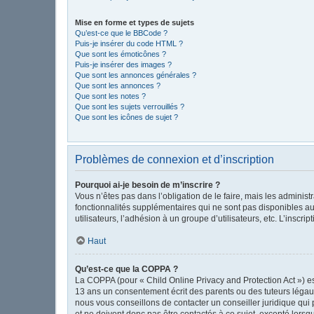
Mise en forme et types de sujets
Qu’est-ce que le BBCode ?
Puis-je insérer du code HTML ?
Que sont les émoticônes ?
Puis-je insérer des images ?
Que sont les annonces générales ?
Que sont les annonces ?
Que sont les notes ?
Que sont les sujets verrouillés ?
Que sont les icônes de sujet ?
Problèmes de connexion et d’inscription
Pourquoi ai-je besoin de m’inscrire ?
Vous n’êtes pas dans l’obligation de le faire, mais les adminis
fonctionnalités supplémentaires qui ne sont pas disponibles aux 
utilisateurs, l’adhésion à un groupe d’utilisateurs, etc. L’insc
Haut
Qu’est-ce que la COPPA ?
La COPPA (pour « Child Online Privacy and Protection Act ») es
13 ans un consentement écrit des parents ou des tuteurs légau
nous vous conseillons de contacter un conseiller juridique qui
et ne doivent donc pas être contactés à ce sujet, excepté lorsq