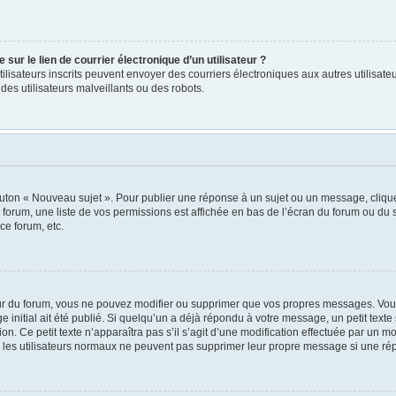
ur le lien de courrier électronique d’un utilisateur ?
s utilisateurs inscrits peuvent envoyer des courriers électroniques aux autres utili
es utilisateurs malveillants ou des robots.
outon « Nouveau sujet ». Pour publier une réponse à un sujet ou un message, cliqu
 forum, une liste de vos permissions est affichée en bas de l’écran du forum ou du
ce forum, etc.
r du forum, vous ne pouvez modifier ou supprimer que vos propres messages. Vou
 initial ait été publié. Si quelqu’un a déjà répondu à votre message, un petit tex
ion. Ce petit texte n’apparaîtra pas s’il s’agit d’une modification effectuée par un 
ue les utilisateurs normaux ne peuvent pas supprimer leur propre message si une ré