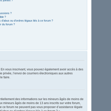
s jointes ?
cussions ?
ible ?
 d’abus ou d’ordres légaux liés à ce forum ?
r du forum ?
ts. En vous inscrivant, vous pouvez également avoir accès à des
ie privée, l’envoi de courriers électroniques aux autres
e faire.
entiellement des informations sur les mineurs âgés de moins de
x mineurs âgés de moins de 13 ans inscrits sur votre forum,
 de ce forum ne peuvent pas vous proposer d’assistance légale
d’abus ou d’ordres légaux liés à ce forum ? ».