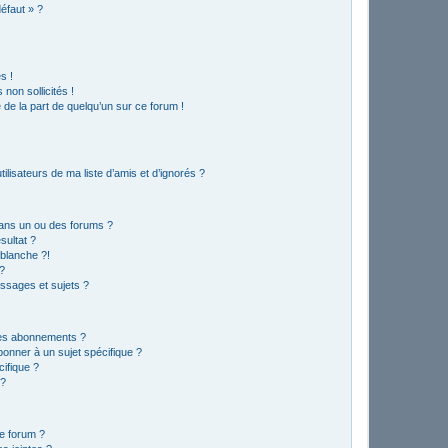
défaut » ?
s !
non sollicités !
e de la part de quelqu’un sur ce forum !
lisateurs de ma liste d’amis et d’ignorés ?
ans un ou des forums ?
sultat ?
blanche ?!
?
ssages et sujets ?
t les abonnements ?
onner à un sujet spécifique ?
ifique ?
 ?
ce forum ?