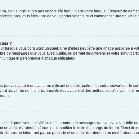
forum, soit le logiciel n’a pas encore été traduit dans votre langue. Essayez de deman
 n’existe pas, vous êtes libre de vous porter volontaire et commencer une nouvelle t
ateur ?
ur lorsque vous consultez un sujet. Une d’elles peut être une image associée à vo
mbre de messages que vous avez publié, ou permet de différencier votre statut parti
 unique et personnelle à chaque utilisateur.
ous pouvez ajouter un avatar en utilisant une des quatre méthodes suivantes : le ser
ent activer ou non la fonctionnalité des avatars et des méthodes qu’ils veuillent re
forum.
ur, indiquent votre activité selon le nombre de messages que vous avez publié ou i
eul un administrateur du forum peut modifier le texte des rangs du forum. Merci de
de forums ne toléreront pas ce procédé et un administrateur ou un modérateur pou