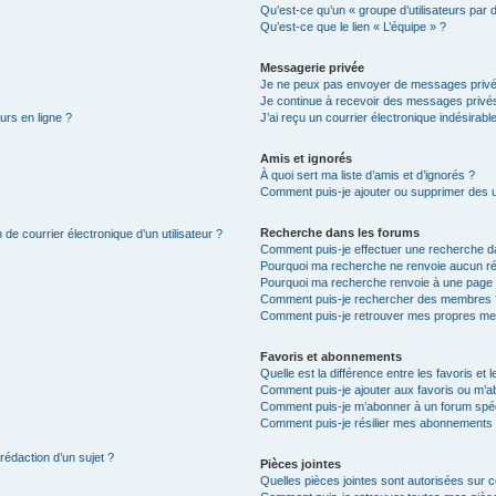
Qu’est-ce qu’un « groupe d’utilisateurs par 
Qu’est-ce que le lien « L’équipe » ?
Messagerie privée
Je ne peux pas envoyer de messages privé
Je continue à recevoir des messages privés 
urs en ligne ?
J’ai reçu un courrier électronique indésirabl
Amis et ignorés
À quoi sert ma liste d’amis et d’ignorés ?
Comment puis-je ajouter ou supprimer des uti
Recherche dans les forums
de courrier électronique d’un utilisateur ?
Comment puis-je effectuer une recherche d
Pourquoi ma recherche ne renvoie aucun ré
Pourquoi ma recherche renvoie à une page 
Comment puis-je rechercher des membres 
Comment puis-je retrouver mes propres me
Favoris et abonnements
Quelle est la différence entre les favoris e
Comment puis-je ajouter aux favoris ou m’ab
Comment puis-je m’abonner à un forum spéc
Comment puis-je résilier mes abonnements
 rédaction d’un sujet ?
Pièces jointes
Quelles pièces jointes sont autorisées sur 