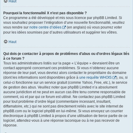
Haut
Pourquoi la fonctionnalité X n’est pas disponible ?
Ce programme a été développé et mis sous licence par phpBB Limited. Si
vous souhaitez proposer l’intégration d’une nouvelle fonctionnalité, veuillez
vous rendre sur
notre centre d’idées
(en anglais) où vous pourrez voter
pour les idées soumises par d’autres utilisateurs et suggérer les vôtres.
Haut
Qui dois-je contacter à propos de problèmes d’abus ou d’ordres légaux liés
à ce forum ?
Tous les administrateurs listés sur la page « L’équipe » devraient être un
contact approprié concernant ces problèmes. Si vous n’obtenez aucune
réponse de leur part, vous devriez alors contacter le propriétaire du domaine
(dont les informations sont disponibles grâce à
une requête WHOIS
), ou, si
celui-ci fonctionne sur un service gratuit (comme Yahoo, Free, etc.), le service
de gestion des abus. Veuillez noter que phpBB Limited n’a absolument
aucune juridiction et ne peut en aucun cas être tenu comme responsable de
comment, où et par qui ce forum est utilisé. Ne contactez pas phpBB Limited
pour tout problème d’ordre légal (commentaire incessant, insultant,
diffamatoire, etc.) qui ne sont pas directement reliés avec le site internet de
phpBB.com ou le logiciel phpBB en lui-même. Si vous envoyez un courrier
électronique à phpBB Limited à propos d’une utilisation de tierce partie de ce
logiciel, attendez-vous à une réponse laconique ou à ne pas recevoir de
réponse.