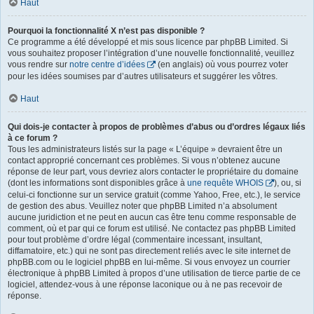
Haut
Pourquoi la fonctionnalité X n’est pas disponible ?
Ce programme a été développé et mis sous licence par phpBB Limited. Si
vous souhaitez proposer l’intégration d’une nouvelle fonctionnalité, veuillez
vous rendre sur
notre centre d’idées
(en anglais) où vous pourrez voter
pour les idées soumises par d’autres utilisateurs et suggérer les vôtres.
Haut
Qui dois-je contacter à propos de problèmes d’abus ou d’ordres légaux liés
à ce forum ?
Tous les administrateurs listés sur la page « L’équipe » devraient être un
contact approprié concernant ces problèmes. Si vous n’obtenez aucune
réponse de leur part, vous devriez alors contacter le propriétaire du domaine
(dont les informations sont disponibles grâce à
une requête WHOIS
), ou, si
celui-ci fonctionne sur un service gratuit (comme Yahoo, Free, etc.), le service
de gestion des abus. Veuillez noter que phpBB Limited n’a absolument
aucune juridiction et ne peut en aucun cas être tenu comme responsable de
comment, où et par qui ce forum est utilisé. Ne contactez pas phpBB Limited
pour tout problème d’ordre légal (commentaire incessant, insultant,
diffamatoire, etc.) qui ne sont pas directement reliés avec le site internet de
phpBB.com ou le logiciel phpBB en lui-même. Si vous envoyez un courrier
électronique à phpBB Limited à propos d’une utilisation de tierce partie de ce
logiciel, attendez-vous à une réponse laconique ou à ne pas recevoir de
réponse.