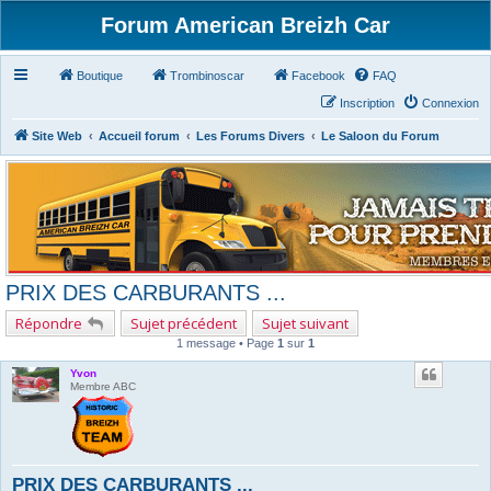
Forum American Breizh Car
Boutique
Trombinoscar
Facebook
FAQ
Inscription
Connexion
Site Web
Accueil forum
Les Forums Divers
Le Saloon du Forum
PRIX DES CARBURANTS ...
Répondre
Sujet précédent
Sujet suivant
1 message • Page
1
sur
1
Yvon
Membre ABC
PRIX DES CARBURANTS ...