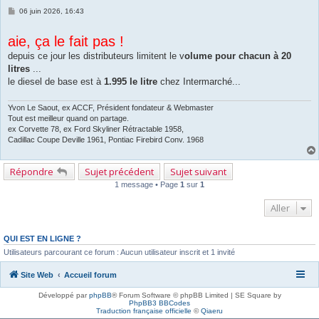
M
06 juin 2026, 16:43
e
s
s
aie, ça le fait pas !
a
g
depuis ce jour les distributeurs limitent le v
olume pour chacun à 20
e
litres
...
le diesel de base est à
1.995 le litre
chez Intermarché...
Yvon Le Saout, ex ACCF, Président fondateur & Webmaster
Tout est meilleur quand on partage.
ex Corvette 78, ex Ford Skyliner Rétractable 1958,
Cadillac Coupe Deville 1961, Pontiac Firebird Conv. 1968
Répondre
Sujet précédent
Sujet suivant
1 message • Page
1
sur
1
Aller
QUI EST EN LIGNE ?
Utilisateurs parcourant ce forum : Aucun utilisateur inscrit et 1 invité
Site Web
Accueil forum
Développé par
phpBB
® Forum Software © phpBB Limited | SE Square by
PhpBB3 BBCodes
Traduction française officielle
©
Qiaeru