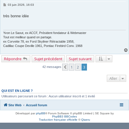
M
03 juin 2026, 16:03
e
s
s
très bonne idée
a
g
e
Yvon Le Saout, ex ACCF, Président fondateur & Webmaster
Tout est meilleur quand on partage.
ex Corvette 78, ex Ford Skyliner Rétractable 1958,
Cadillac Coupe Deville 1961, Pontiac Firebird Conv. 1968
Répondre
Sujet précédent
Sujet suivant
1
2
3
Précédent
42 messages
Aller
QUI EST EN LIGNE ?
Utilisateurs parcourant ce forum : Aucun utilisateur inscrit et 1 invité
Site Web
Accueil forum
Développé par
phpBB
® Forum Software © phpBB Limited | SE Square by
PhpBB3 BBCodes
Traduction française officielle
©
Qiaeru