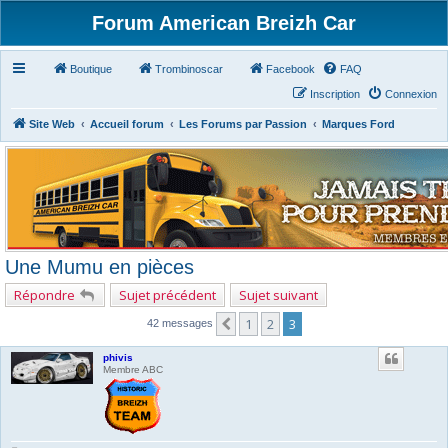
Forum American Breizh Car
Boutique
Trombinoscar
Facebook
FAQ
Inscription
Connexion
Site Web
Accueil forum
Les Forums par Passion
Marques Ford
Une Mumu en pièces
Répondre
Sujet précédent
Sujet suivant
1
2
3
Précédent
42 messages
phivis
Membre ABC