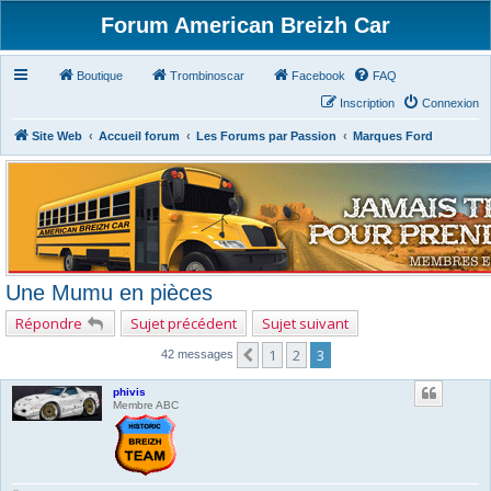
Forum American Breizh Car
Boutique
Trombinoscar
Facebook
FAQ
Inscription
Connexion
Site Web
Accueil forum
Les Forums par Passion
Marques Ford
Une Mumu en pièces
Répondre
Sujet précédent
Sujet suivant
1
2
3
Précédent
42 messages
phivis
Membre ABC