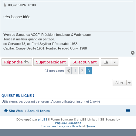
M
03 juin 2026, 16:03
e
s
s
très bonne idée
a
g
e
Yvon Le Saout, ex ACCF, Président fondateur & Webmaster
Tout est meilleur quand on partage.
ex Corvette 78, ex Ford Skyliner Rétractable 1958,
Cadillac Coupe Deville 1961, Pontiac Firebird Conv. 1968
Répondre
Sujet précédent
Sujet suivant
1
2
3
Précédent
42 messages
Aller
QUI EST EN LIGNE ?
Utilisateurs parcourant ce forum : Aucun utilisateur inscrit et 1 invité
Site Web
Accueil forum
Développé par
phpBB
® Forum Software © phpBB Limited | SE Square by
PhpBB3 BBCodes
Traduction française officielle
©
Qiaeru