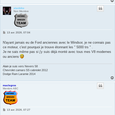
alanbike
Non Membre
M
13 avr. 2026, 07:04
e
s
s
N'ayant jamais eu de Ford anciennes avec le Windsor, je ne connais pas
a
ce moteur, c'est pourquoi je trouve étonnant les " 5000 trs " .
g
e
Je ne sais même pas si j'y suis déjà monté avec tous mes V8 modernes
ou anciens
Alain je suis vers Nevers 58
Chevrolet camaro SS cabriolet 2012
Dodge Ram Laramie 2014
maclegros
Membre ABC
M
13 avr. 2026, 07:27
e