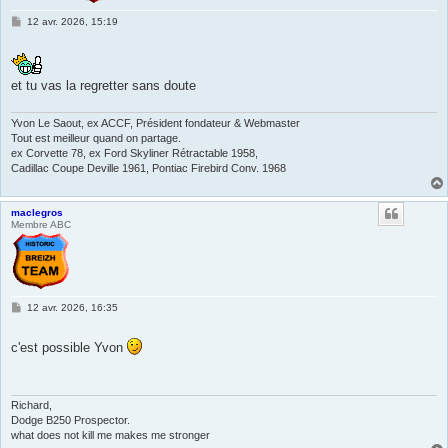
M
12 avr. 2026, 15:19
e
s
s
a
g
et tu vas la regretter sans doute
e
Yvon Le Saout, ex ACCF, Président fondateur & Webmaster
Tout est meilleur quand on partage.
ex Corvette 78, ex Ford Skyliner Rétractable 1958,
Cadillac Coupe Deville 1961, Pontiac Firebird Conv. 1968
maclegros
Membre ABC
M
12 avr. 2026, 16:35
e
s
s
c'est possible Yvon
a
g
e
Richard,
Dodge B250 Prospector.
what does not kill me makes me stronger