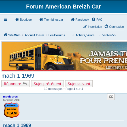
Forum American Breizh Car
Boutique
Trombinoscar
Facebook
FAQ
Inscription
Connexion
Site Web
Accueil forum
Les Forums Divers
Achats, Ventes, Aides et Partages, Revues
Ventes Voitures
mach 1 1969
Répondre
Sujet précédent
Sujet suivant
10 messages • Page
1
sur
1
maclegros
Membre ABC
mach 1 1969