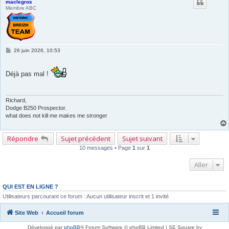
maclegros
Membre ABC
M
26 juin 2026, 10:53
e
s
s
Déjà pas mal !
a
g
e
Richard,
Dodge B250 Prospector.
what does not kill me makes me stronger
Répondre
Sujet précédent
Sujet suivant
10 messages • Page
1
sur
1
En poursuivant votre navigation sur ce site, vous
acceptez l’utilisation de cookies vous permettant
Aller
de bénéficier d’une expérience de navigation
QUI EST EN LIGNE ?
optimale.
En savoir plus…
Utilisateurs parcourant ce forum : Aucun utilisateur inscrit et 1 invité
Site Web
Accueil forum
J’accepte
Développé par
phpBB
® Forum Software © phpBB Limited | SE Square by