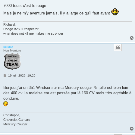
s
s
7000 tours c'est le rouge
a
g
Mais je ne m'y aventure jamais, il y a large ce qu'il faut avant
e
Richard,
Dodge B250 Prospector.
what does not kill me makes me stronger
kristof
Non Membre
M
19 juin 2026, 19:26
e
s
s
Bonjour,j'ai un 351 Windsor sur ma Mercury cougar 75 ,elle est bien loin
a
des 400 cv.La malaise era est passée par là 160 CV mais très agréable à
g
e
conduire.
Christophe,
Chevrolet Camaro
Mercury Cougar