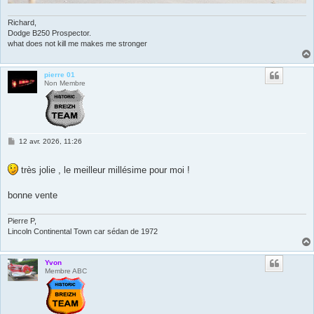
Richard,
Dodge B250 Prospector.
what does not kill me makes me stronger
pierre 01
Non Membre
M
12 avr. 2026, 11:26
e
s
s
très jolie , le meilleur millésime pour moi !
a
g
e
bonne vente
Pierre P,
Lincoln Continental Town car sédan de 1972
Yvon
Membre ABC