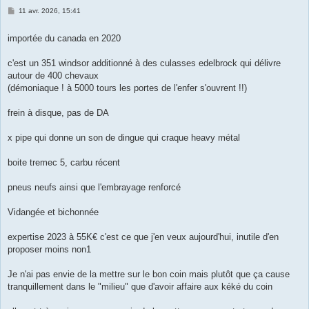
M
11 avr. 2026, 15:41
e
s
s
importée du canada en 2020
a
g
e
c'est un 351 windsor additionné à des culasses edelbrock qui délivre
autour de 400 chevaux
(démoniaque ! à 5000 tours les portes de l'enfer s'ouvrent !!)
frein à disque, pas de DA
x pipe qui donne un son de dingue qui craque heavy métal
boite tremec 5, carbu récent
pneus neufs ainsi que l'embrayage renforcé
Vidangée et bichonnée
expertise 2023 à 55K€ c'est ce que j'en veux aujourd'hui, inutile d'en
proposer moins non1
Je n'ai pas envie de la mettre sur le bon coin mais plutôt que ça cause
tranquillement dans le "milieu" que d'avoir affaire aux kéké du coin