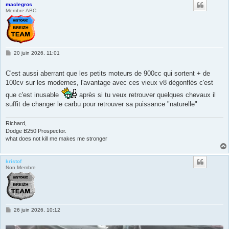
maclegros
Membre ABC
M
20 juin 2026, 11:01
e
s
s
C'est aussi aberrant que les petits moteurs de 900cc qui sortent + de
a
100cv sur les modernes, l'avantage avec ces vieux v8 dégonflés c'est
g
e
que c'est inusable
après si tu veux retrouver quelques chevaux il
suffit de changer le carbu pour retrouver sa puissance "naturelle"
Richard,
Dodge B250 Prospector.
what does not kill me makes me stronger
kristof
Non Membre
M
26 juin 2026, 10:12
e
s
s