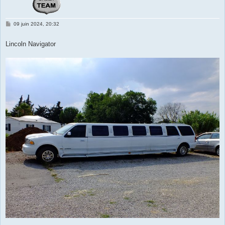
M
09 juin 2024, 20:32
e
s
s
Lincoln Navigator
a
g
e