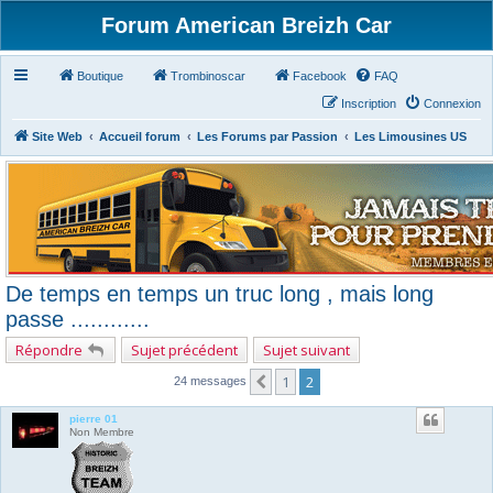
Forum American Breizh Car
Boutique
Trombinoscar
Facebook
FAQ
Inscription
Connexion
Site Web
Accueil forum
Les Forums par Passion
Les Limousines US
De temps en temps un truc long , mais long
passe ............
Répondre
Sujet précédent
Sujet suivant
1
2
Précédent
24 messages
pierre 01
Non Membre