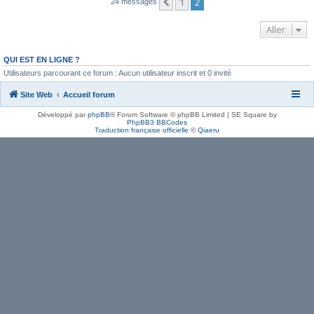
1
2
Précédent
24 messages
En poursuivant votre navigation sur ce site, vous
acceptez l’utilisation de cookies vous permettant
Aller
de bénéficier d’une expérience de navigation
QUI EST EN LIGNE ?
optimale.
En savoir plus…
Utilisateurs parcourant ce forum : Aucun utilisateur inscrit et 0 invité
Site Web
Accueil forum
J’accepte
⇩
Développé par
phpBB
® Forum Software © phpBB Limited | SE Square by
PhpBB3 BBCodes
Traduction française officielle
©
Qiaeru