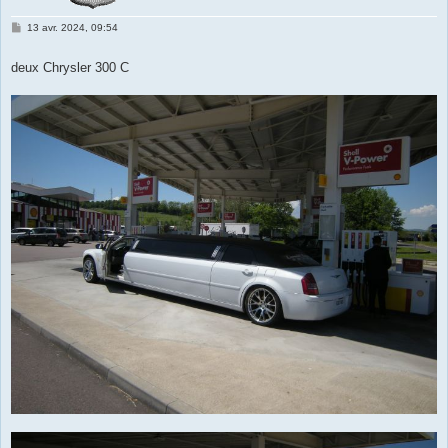
M
13 avr. 2024, 09:54
e
s
s
deux Chrysler 300 C
a
g
e