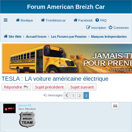
Forum American Breizh Car
Boutique
Trombinoscar
Facebook
FAQ
Inscription
Connexion
Site Web
Accueil forum
Les Forums par Passion
Marques Independantes
TESLA : LA voiture américaine électrique
Répondre
Sujet précédent
Sujet suivant
1
2
3
Précédent
41 messages
pierre 01
Non Membre