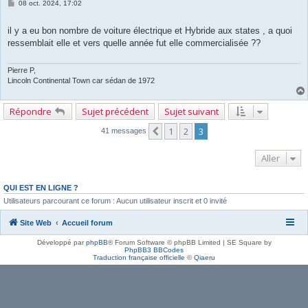
M
08 oct. 2024, 17:02
e
s
s
il y a eu bon nombre de voiture électrique et Hybride aux states , a quoi
a
ressemblait elle et vers quelle année fut elle commercialisée ??
g
e
Pierre P,
Lincoln Continental Town car sédan de 1972
Répondre
Sujet précédent
Sujet suivant
1
2
3
Précédent
41 messages
Aller
QUI EST EN LIGNE ?
Utilisateurs parcourant ce forum : Aucun utilisateur inscrit et 0 invité
Site Web
Accueil forum
Développé par
phpBB
® Forum Software © phpBB Limited | SE Square by
PhpBB3 BBCodes
Traduction française officielle
©
Qiaeru