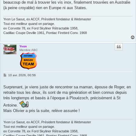
beaucoup de mal à trouver les vis inox, finalement trouvées en Australie
(à peine croyable) rien en Europe ni aux States.
Yvon Le Saout, ex ACCF, Président fondateur & Webmaster
Tout est meilleur quand on partage.
ex Corvette 78, ex Ford Skyliner Rétractable 1958,
Cadillac Coupe Deville 1961, Pontiac Firebird Conv. 1968
Yvon
Membre ABC
M
10 avr. 2026, 00:56
e
s
s
Surprenant, je viens juste de rencontrer sa maman, épouse de Roger, en
a
retraite tous les deux, ils sont de ma génération et bien connus depuis
g
e
très longtemps et basés à l’époque à Plouézoch, précisément à St
Antoine.
Mais Olivier a pris la suite, relève assurée !
Yvon Le Saout, ex ACCF, Président fondateur & Webmaster
Tout est meilleur quand on partage.
ex Corvette 78, ex Ford Skyliner Rétractable 1958,
Cadillac Coupe Deville 1961, Pontiac Firebird Conv. 1968