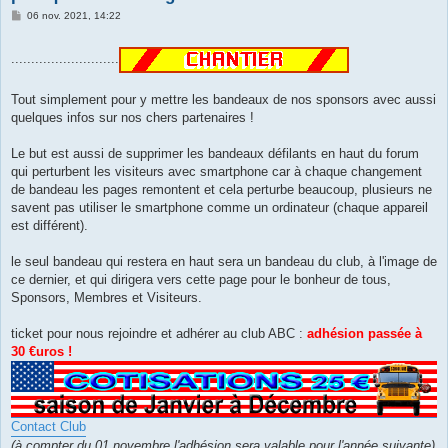
M
06 nov. 2021, 14:22
e
s
s
...........................
a
g
e
Tout simplement pour y mettre les bandeaux de nos sponsors avec aussi
quelques infos sur nos chers partenaires !
Le but est aussi de supprimer les bandeaux défilants en haut du forum
qui perturbent les visiteurs avec smartphone car à chaque changement
de bandeau les pages remontent et cela perturbe beaucoup, plusieurs ne
savent pas utiliser le smartphone comme un ordinateur (chaque appareil
est différent).
le seul bandeau qui restera en haut sera un bandeau du club, à l'image de
ce dernier, et qui dirigera vers cette page pour le bonheur de tous,
Sponsors, Membres et Visiteurs.
ticket pour nous rejoindre et adhérer au club ABC :
adhésion passée à
30 €uros !
Contact Club
(à compter du 01 novembre l'adhésion sera valable pour l'année suivante)