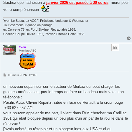
s
Sachez que l’adhésion à
janvier 2026 est passée à 30 euros
, merci pour
a
g
votre compréhension
e
Yvon Le Saout, ex ACCF, Président fondateur & Webmaster
Tout est meilleur quand on partage.
ex Corvette 78, ex Ford Skyliner Rétractable 1958,
Cadillac Coupe Deville 1961, Pontiac Firebird Conv. 1968
Yvon
Membre ABC
M
03 mars 2026, 12:09
e
s
s
un nouveau dépanneur sur le secteur de Morlaix qui peut charger les
a
grosses américaines, pas le temps de faire un bandeau mais voici son
g
e
téléphone :
Pacific Auto, Olivier Ropartz, situé en face de Renault à la croix rouge
:+33 627 257 771
vous pouvez appeler de ma part, il vient dans l'AM chercher ma Cadillac
1961 qui était bloquée depuis un peu plus d'un an par de la rouille dans le
réservoir !
j'avais acheté un réservoir et un plongeur inox aux USA et ai eu