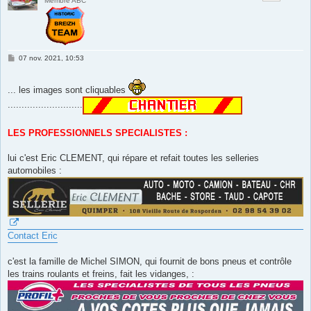
Membre ABC
M
07 nov. 2021, 10:53
e
s
s
... les images sont cliquables
a
g
...........................
e
LES PROFESSIONNELS SPECIALISTES :
lui c'est Eric CLEMENT, qui répare et refait toutes les selleries
automobiles :
Contact Eric
c'est la famille de Michel SIMON, qui fournit de bons pneus et contrôle
les trains roulants et freins, fait les vidanges, :