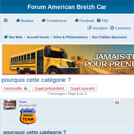
Forum American Breizh Car
Boutique
Trombinoscar
Facebook
FAQ
Inscription
Connexion
Site Web
Accueil forum
Infos & Présentations
Nos Fidèles Sponsors
pourquoi cette catégorie ?
Verrouillé
Sujet précédent
Sujet suivant
7 messages • Page
1
sur
1
Yvon
Membre ABC
pourquoi cette catégorie ?