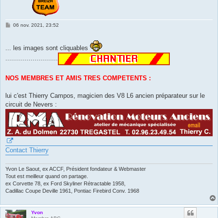
M
06 nov. 2021, 23:52
e
s
s
... les images sont cliquables
a
g
...........................
e
NOS MEMBRES ET AMIS TRES COMPETENTS :
lui c'est Thierry Campos, magicien des V8 L6 ancien préparateur sur le
circuit de Nevers :
Contact Thierry
Yvon Le Saout, ex ACCF, Président fondateur & Webmaster
Tout est meilleur quand on partage.
ex Corvette 78, ex Ford Skyliner Rétractable 1958,
Cadillac Coupe Deville 1961, Pontiac Firebird Conv. 1968
Yvon