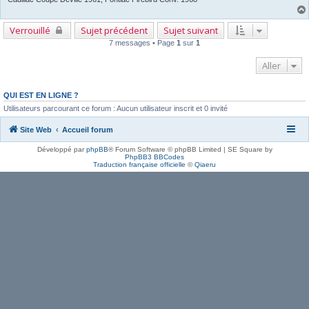
Verrouillé
Sujet précédent
Sujet suivant
7 messages • Page
1
sur
1
En poursuivant votre navigation sur ce site, vous
acceptez l’utilisation de cookies vous permettant
Aller
de bénéficier d’une expérience de navigation
QUI EST EN LIGNE ?
optimale.
En savoir plus…
Utilisateurs parcourant ce forum : Aucun utilisateur inscrit et 0 invité
Site Web
Accueil forum
J’accepte
⇩
Développé par
phpBB
® Forum Software © phpBB Limited | SE Square by
PhpBB3 BBCodes
Traduction française officielle
©
Qiaeru