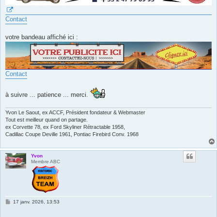
Contact
votre bandeau affiché ici :
Contact
à suivre ... patience ... merci.
Yvon Le Saout, ex ACCF, Président fondateur & Webmaster
Tout est meilleur quand on partage.
ex Corvette 78, ex Ford Skyliner Rétractable 1958,
Cadillac Coupe Deville 1961, Pontiac Firebird Conv. 1968
Yvon
Membre ABC
M
17 janv. 2026, 13:53
e
s