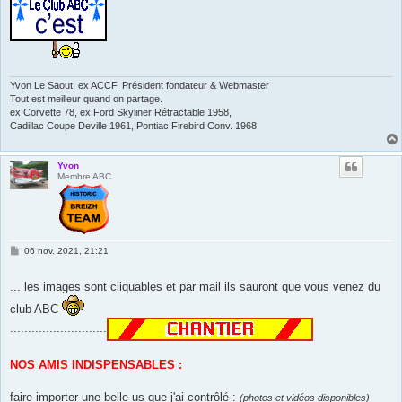
Yvon Le Saout, ex ACCF, Président fondateur & Webmaster
Tout est meilleur quand on partage.
ex Corvette 78, ex Ford Skyliner Rétractable 1958,
Cadillac Coupe Deville 1961, Pontiac Firebird Conv. 1968
Yvon
Membre ABC
M
06 nov. 2021, 21:21
e
s
s
... les images sont cliquables et par mail ils sauront que vous venez du
a
g
club ABC
e
...........................
NOS AMIS INDISPENSABLES :
faire importer une belle us que j'ai contrôlé :
(photos et vidéos disponibles)