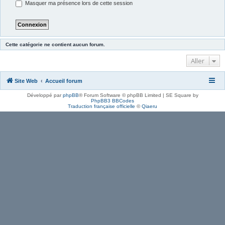
Masquer ma présence lors de cette session
Cette catégorie ne contient aucun forum.
Aller
Site Web
Accueil forum
Développé par
phpBB
® Forum Software © phpBB Limited | SE Square by
PhpBB3 BBCodes
Traduction française officielle
©
Qiaeru