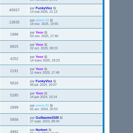
par
FunkyVinz
40937
13 mai 2026, 21:13
par
pierre 01
13835
19 nov. 2025, 19:55
par
Yvon
1996
03 nov. 2025, 17:40
par
Yvon
8925
22 oct. 2025, 08:23
par
Yvon
4252
14 mars 2025, 19:23
par
Yvon
2191
11 mars 2025, 17:49
par
FunkyVinz
5616
08 juil. 2024, 20:07
par
Yvon
5295
24 juin 2024, 10:24
par
pierre 01
2899
02 avr. 2024, 20:53
par
Guillaume3100
5958
27 sept. 2023, 08:34
par
Norbert
4992