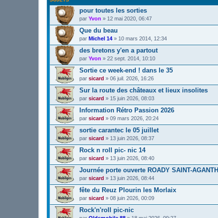
pour toutes les sorties
par
Yvon
»
12 mai 2020, 06:47
Que du beau
par
Michel 14
»
10 mars 2014, 12:34
des bretons y'en a partout
par
Yvon
»
22 sept. 2014, 10:10
Sortie ce week-end ! dans le 35
par
sicard
»
06 juil. 2026, 16:26
Sur la route des châteaux et lieux insolites
par
sicard
»
15 juin 2026, 08:03
Information Rétro Passion 2026
par
sicard
»
09 mars 2026, 20:24
sortie carantec le 05 juillet
par
sicard
»
13 juin 2026, 08:37
Rock n roll pic- nic 14
par
sicard
»
13 juin 2026, 08:40
Journée porte ouverte ROADY SAINT-AGANTHO
par
sicard
»
13 juin 2026, 08:44
fête du Reuz Plourin les Morlaix
par
sicard
»
08 juin 2026, 00:09
Rock'n'roll pic-nic
par
Oldsmobile 88
»
18 mai 2026, 09:27