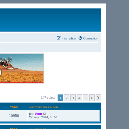
Inscription
Connexion
1
2
3
4
5
6
Suivant
147 sujets
VUES
DERNIER MESSAGE
par
Yvon
10956
22 sept. 2014, 10:51
VUES
DERNIER MESSAGE