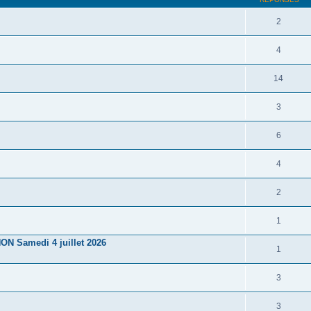
2
4
14
3
6
4
2
1
N Samedi 4 juillet 2026
1
3
3