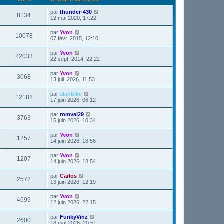
par
thunder-430
8134
12 mai 2020, 17:22
par
Yvon
10078
07 févr. 2015, 12:10
par
Yvon
22033
22 sept. 2014, 22:22
par
Yvon
3068
13 juil. 2026, 11:53
par
alanbike
12182
17 juin 2026, 06:12
par
romval29
3763
15 juin 2026, 10:34
par
Yvon
1257
14 juin 2026, 18:56
par
Yvon
1207
14 juin 2026, 18:54
par
Carlos
2572
13 juin 2026, 12:19
par
Yvon
4699
12 juin 2026, 22:15
par
FunkyVinz
2600
18 mai 2026, 20:51