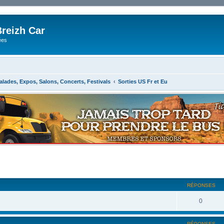
reizh Car
ées
alades, Expos, Salons, Concerts, Festivals
Sorties US Fr et Eu
RÉPONSES
0
RÉPONSES