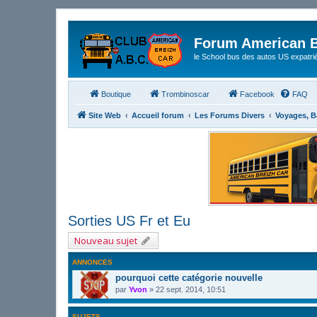
Forum American B
le School bus des autos US expatri
Boutique
Trombinoscar
Facebook
FAQ
Site Web
Accueil forum
Les Forums Divers
Voyages, B
Sorties US Fr et Eu
Nouveau sujet
ANNONCES
pourquoi cette catégorie nouvelle
par
Yvon
»
22 sept. 2014, 10:51
SUJETS