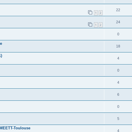
22
1
2
24
1
2
0
se
18
1)
4
0
4
6
0
5
3 MEETT-Toulouse
4