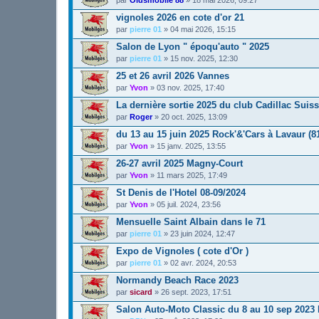
vignoles 2026 en cote d'or 21
par
pierre 01
»
04 mai 2026, 15:15
Salon de Lyon " époqu'auto " 2025
par
pierre 01
»
15 nov. 2025, 12:30
25 et 26 avril 2026 Vannes
par
Yvon
»
03 nov. 2025, 17:40
La dernière sortie 2025 du club Cadillac Suis
par
Roger
»
20 oct. 2025, 13:09
du 13 au 15 juin 2025 Rock'&'Cars à Lavaur (8
par
Yvon
»
15 janv. 2025, 13:55
26-27 avril 2025 Magny-Court
par
Yvon
»
11 mars 2025, 17:49
St Denis de l'Hotel 08-09/2024
par
Yvon
»
05 juil. 2024, 23:56
Mensuelle Saint Albain dans le 71
par
pierre 01
»
23 juin 2024, 12:47
Expo de Vignoles ( cote d'Or )
par
pierre 01
»
02 avr. 2024, 20:53
Normandy Beach Race 2023
par
sicard
»
26 sept. 2023, 17:51
Salon Auto-Moto Classic du 8 au 10 sep 202