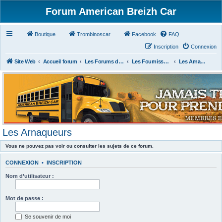
Forum American Breizh Car
Boutique
Trombinoscar
Facebook
FAQ
Inscription
Connexion
Site Web
Accueil forum
Les Forums des Membres du Club
Les Fournisseurs Américains ou Français
Les Arnaqueurs
Les Arnaqueurs
Vous ne pouvez pas voir ou consulter les sujets de ce forum.
CONNEXION
•
INSCRIPTION
Nom d’utilisateur :
Mot de passe :
Se souvenir de moi