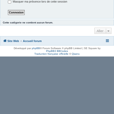
Masquer ma présence lors de cette session
Cette catégorie ne contient aucun forum.
Aller
Site Web
Accueil forum
Développé par
phpBB
® Forum Software © phpBB Limited | SE Square by
PhpBB3 BBCodes
Traduction française officielle
©
Qiaeru