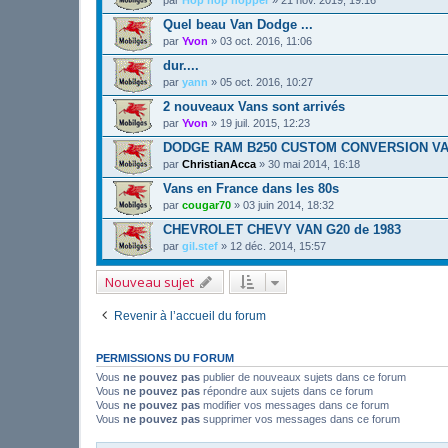
Quel beau Van Dodge ...
par
Yvon
»
03 oct. 2016, 11:06
dur....
par
yann
»
05 oct. 2016, 10:27
2 nouveaux Vans sont arrivés
par
Yvon
»
19 juil. 2015, 12:23
DODGE RAM B250 CUSTOM CONVERSION VA
par
ChristianAcca
»
30 mai 2014, 16:18
Vans en France dans les 80s
par
cougar70
»
03 juin 2014, 18:32
CHEVROLET CHEVY VAN G20 de 1983
par
gil.stef
»
12 déc. 2014, 15:57
Nouveau sujet
Revenir à l’accueil du forum
PERMISSIONS DU FORUM
Vous
ne pouvez pas
publier de nouveaux sujets dans ce forum
Vous
ne pouvez pas
répondre aux sujets dans ce forum
Vous
ne pouvez pas
modifier vos messages dans ce forum
Vous
ne pouvez pas
supprimer vos messages dans ce forum