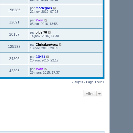
par
maclegros
158285
22 nov. 2019, 07:23
par
Yvon
12691
05 oct. 2016, 13:55
par
olds 70
20157
14 janv. 2016, 14:30
par
ChristianAcca
125188
18 nov. 2015, 20:39
par
JJH71
24805
20 août 2015, 22:17
par
Yvon
42395
26 mars 2015, 17:37
17 sujets • Page
1
sur
1
Aller