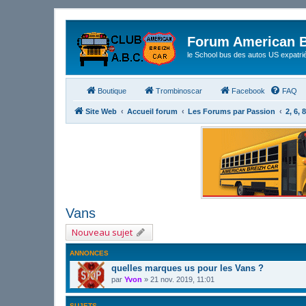
Forum American B
le School bus des autos US expatri
Boutique
Trombinoscar
Facebook
FAQ
Site Web
Accueil forum
Les Forums par Passion
2, 6, 
Vans
Nouveau sujet
ANNONCES
quelles marques us pour les Vans ?
par
Yvon
»
21 nov. 2019, 11:01
SUJETS