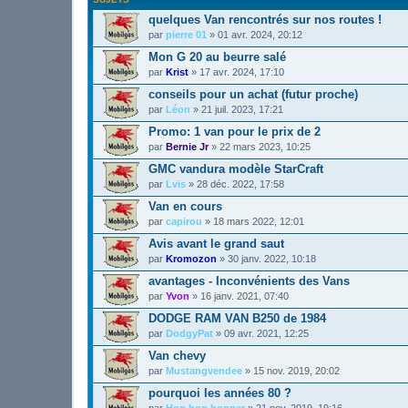
quelques Van rencontrés sur nos routes !
par
pierre 01
»
01 avr. 2024, 20:12
Mon G 20 au beurre salé
par
Krist
»
17 avr. 2024, 17:10
conseils pour un achat (futur proche)
par
Léon
»
21 juil. 2023, 17:21
Promo: 1 van pour le prix de 2
par
Bernie Jr
»
22 mars 2023, 10:25
GMC vandura modèle StarCraft
par
Lvis
»
28 déc. 2022, 17:58
Van en cours
par
capirou
»
18 mars 2022, 12:01
Avis avant le grand saut
par
Kromozon
»
30 janv. 2022, 10:18
avantages - Inconvénients des Vans
par
Yvon
»
16 janv. 2021, 07:40
DODGE RAM VAN B250 de 1984
par
DodgyPat
»
09 avr. 2021, 12:25
Van chevy
par
Mustangvendee
»
15 nov. 2019, 20:02
pourquoi les années 80 ?
par
Hop hop hopper
»
21 nov. 2019, 19:16