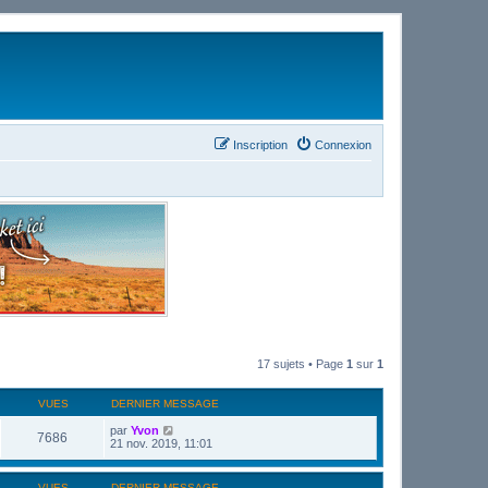
Inscription
Connexion
17 sujets • Page
1
sur
1
VUES
DERNIER MESSAGE
par
Yvon
7686
21 nov. 2019, 11:01
VUES
DERNIER MESSAGE