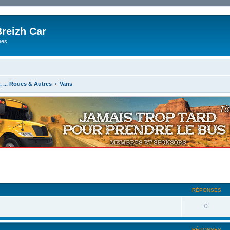
reizh Car
ées
8, ... Roues & Autres
Vans
RÉPONSES
0
RÉPONSES