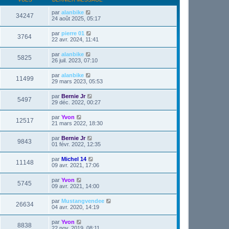
par
alanbike
34247
24 août 2025, 05:17
par
pierre 01
3764
22 avr. 2024, 11:41
par
alanbike
5825
26 juil. 2023, 07:10
par
alanbike
11499
29 mars 2023, 05:53
par
Bernie Jr
5497
29 déc. 2022, 00:27
par
Yvon
12517
21 mars 2022, 18:30
par
Bernie Jr
9843
01 févr. 2022, 12:35
par
Michel 14
11148
09 avr. 2021, 17:06
par
Yvon
5745
09 avr. 2021, 14:00
par
Mustangvendee
26634
04 avr. 2020, 14:19
par
Yvon
8838
22 nov. 2019, 08:11