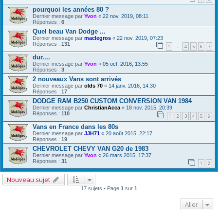
pourquoi les années 80 ?
Dernier message par
Yvon
«
22 nov. 2019, 08:11
Réponses :
6
Quel beau Van Dodge ...
Dernier message par
maclegros
«
22 nov. 2019, 07:23
Réponses :
131
1
4
5
6
7
…
dur....
Dernier message par
Yvon
«
05 oct. 2016, 13:55
Réponses :
3
2 nouveaux Vans sont arrivés
Dernier message par
olds 70
«
14 janv. 2016, 14:30
Réponses :
17
DODGE RAM B250 CUSTOM CONVERSION VAN 1984
Dernier message par
ChristianAcca
«
18 nov. 2015, 20:39
Réponses :
110
1
2
3
4
5
6
Vans en France dans les 80s
Dernier message par
JJH71
«
20 août 2015, 22:17
Réponses :
19
CHEVROLET CHEVY VAN G20 de 1983
Dernier message par
Yvon
«
26 mars 2015, 17:37
Réponses :
31
1
2
Nouveau sujet
17 sujets • Page
1
sur
1
Aller