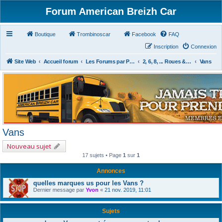
Forum American Breizh Car
Boutique
Trombinoscar
Facebook
FAQ
Inscription
Connexion
Site Web
Accueil forum
Les Forums par Passion
2, 6, 8, ... Roues & Autres
Vans
Vans
Nouveau sujet
17 sujets • Page
1
sur
1
Annonces
quelles marques us pour les Vans ?
Dernier message par
Yvon
«
21 nov. 2019, 11:01
Sujets