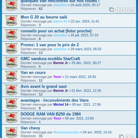
quelques Van rencontrés sur nos routes !
Dernier message par
alanbike
«
24 août 2025, 05:17
Réponses :
62
1
2
3
4
Mon G 20 au beurre salé
Dernier message par
pierre 01
«
22 avr. 2024, 11:41
Réponses :
3
conseils pour un achat (futur proche)
Dernier message par
alanbike
«
26 juil. 2023, 07:10
Réponses :
8
Promo: 1 van pour le prix de 2
Dernier message par
alanbike
«
29 mars 2023, 05:53
Réponses :
13
GMC vandura modèle StarCraft
Dernier message par
Bernie Jr
«
29 déc. 2022, 00:27
Réponses :
5
Van en cours
Dernier message par
Yvon
«
21 mars 2022, 18:30
Réponses :
12
Avis avant le grand saut
Dernier message par
Bernie Jr
«
01 févr. 2022, 12:35
Réponses :
12
avantages - Inconvénients des Vans
Dernier message par
Michel 14
«
09 avr. 2021, 17:06
Réponses :
8
DODGE RAM VAN B250 de 1984
Dernier message par
Yvon
«
09 avr. 2021, 14:00
Réponses :
1
Van chevy
Dernier message par
Mustangvendee
«
04 avr. 2020, 14:19
Réponses :
31
1
2