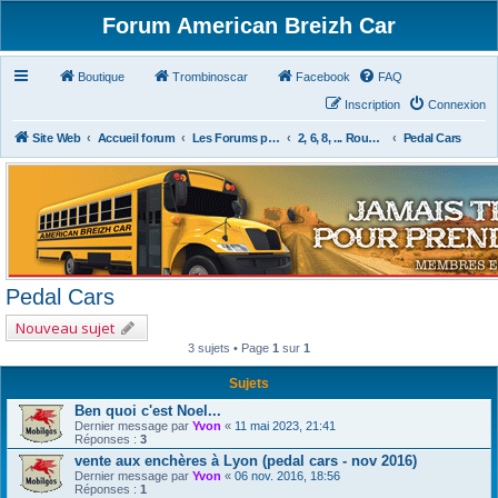
Forum American Breizh Car
Boutique
Trombinoscar
Facebook
FAQ
Inscription
Connexion
Site Web
Accueil forum
Les Forums par Passion
2, 6, 8, ... Roues & Autres
Pedal Cars
Pedal Cars
Nouveau sujet
3 sujets • Page
1
sur
1
Sujets
Ben quoi c'est Noel...
Dernier message par
Yvon
«
11 mai 2023, 21:41
Réponses :
3
vente aux enchères à Lyon (pedal cars - nov 2016)
Dernier message par
Yvon
«
06 nov. 2016, 18:56
Réponses :
1