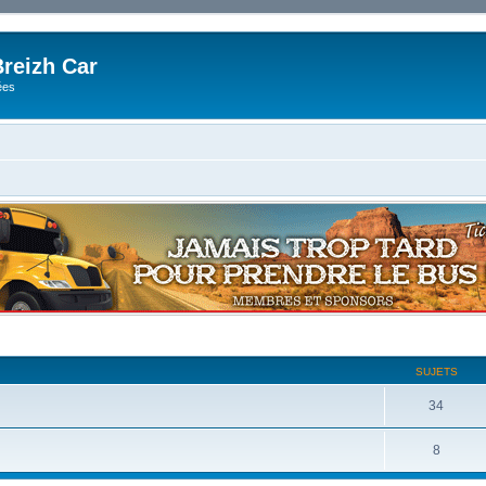
reizh Car
ées
SUJETS
34
8