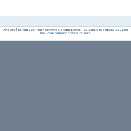
Développé par
phpBB
® Forum Software © phpBB Limited | SE Square by
PhpBB3 BBCodes
Traduction française officielle
©
Qiaeru