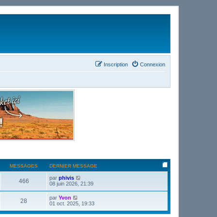
Inscription
Connexion
MESSAGES
DERNIER MESSAGE
C
par
phivis
466
o
08 juin 2026, 21:39
n
s
C
par
Yvon
28
u
o
01 oct. 2025, 19:33
l
n
t
s