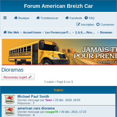
Forum American Breizh Car
Boutique
Trombinoscar
Facebook
FAQ
Inscription
Connexion
Site Web
Accueil forum
Les Forums par Passion
2, 6, 8, ... Roues & Autres
Dioramas
Dioramas
Nouveau sujet
2 sujets • Page
1
sur
1
Sujets
Michael Paul Smith
Dernier message par
Yvon
«
23 déc. 2018, 18:03
Réponses :
7
american cars diorama
Dernier message par
cougar70
«
30 déc. 2014, 17:23
Réponses :
4