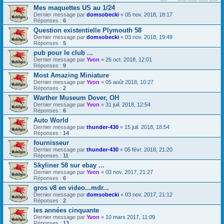
Mes maquettes US au 1/24
Dernier message par
domsobecki
«
05 nov. 2018, 18:17
Réponses :
6
Question existentielle Plymouth 58
Dernier message par
domsobecki
«
03 nov. 2018, 19:49
Réponses :
5
pub pour le club ...
Dernier message par
Yvon
«
26 oct. 2018, 12:01
Réponses :
9
Most Amazing Miniature
Dernier message par
Yvon
«
05 août 2018, 10:27
Réponses :
2
Warther Museum Dover, OH
Dernier message par
Yvon
«
31 juil. 2018, 12:54
Réponses :
6
Auto World
Dernier message par
thunder-430
«
15 juil. 2018, 18:54
Réponses :
14
fournisseur
Dernier message par
thunder-430
«
05 févr. 2018, 21:20
Réponses :
11
Skyliner 58 sur ebay ...
Dernier message par
Yvon
«
03 nov. 2017, 21:27
Réponses :
6
gros v8 en video...mdr...
Dernier message par
domsobecki
«
03 nov. 2017, 21:12
Réponses :
2
les années cinquante
Dernier message par
Yvon
«
10 mars 2017, 11:09
Réponses :
13