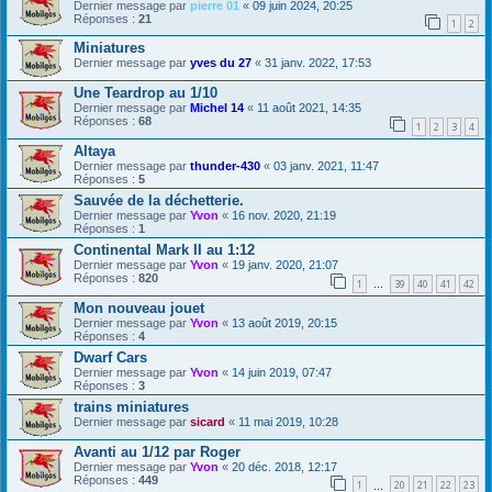
Dernier message par
pierre 01
«
09 juin 2024, 20:25
Réponses :
21
1
2
Miniatures
Dernier message par
yves du 27
«
31 janv. 2022, 17:53
Une Teardrop au 1/10
Dernier message par
Michel 14
«
11 août 2021, 14:35
Réponses :
68
1
2
3
4
Altaya
Dernier message par
thunder-430
«
03 janv. 2021, 11:47
Réponses :
5
Sauvée de la déchetterie.
Dernier message par
Yvon
«
16 nov. 2020, 21:19
Réponses :
1
Continental Mark II au 1:12
Dernier message par
Yvon
«
19 janv. 2020, 21:07
Réponses :
820
1
39
40
41
42
…
Mon nouveau jouet
Dernier message par
Yvon
«
13 août 2019, 20:15
Réponses :
4
Dwarf Cars
Dernier message par
Yvon
«
14 juin 2019, 07:47
Réponses :
3
trains miniatures
Dernier message par
sicard
«
11 mai 2019, 10:28
Avanti au 1/12 par Roger
Dernier message par
Yvon
«
20 déc. 2018, 12:17
Réponses :
449
1
20
21
22
23
…