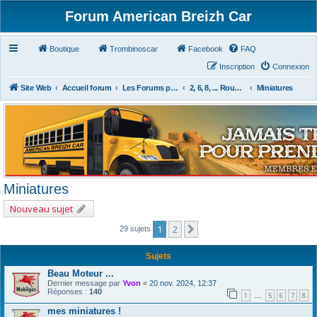
Forum American Breizh Car
Boutique
Trombinoscar
Facebook
FAQ
Inscription
Connexion
Site Web
Accueil forum
Les Forums par Passion
2, 6, 8, ... Roues & Autres
Miniatures
Miniatures
Nouveau sujet
1
2
Suivant
29 sujets
Sujets
Beau Moteur ...
Dernier message par
Yvon
«
20 nov. 2024, 12:37
Réponses :
140
1
5
6
7
8
…
mes miniatures !