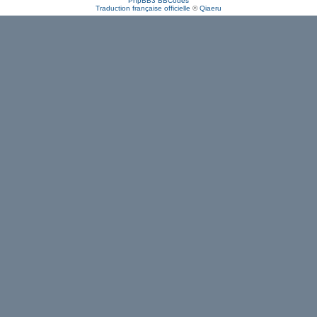
PhpBB3 BBCodes
Traduction française officielle
©
Qiaeru