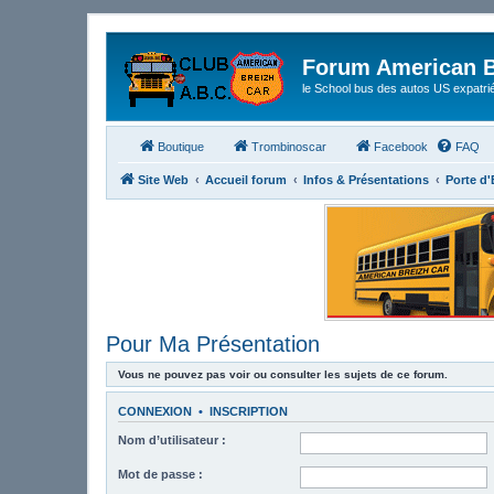
Forum American B
le School bus des autos US expatri
Boutique
Trombinoscar
Facebook
FAQ
Site Web
Accueil forum
Infos & Présentations
Porte d
Pour Ma Présentation
Vous ne pouvez pas voir ou consulter les sujets de ce forum.
CONNEXION
•
INSCRIPTION
Nom d’utilisateur :
Mot de passe :