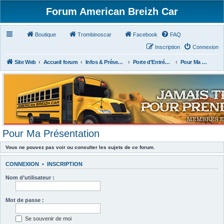
Forum American Breizh Car
Boutique
Trombinoscar
Facebook
FAQ
Inscription
Connexion
Site Web
Accueil forum
Infos & Présentations
Porte d'Entrée du Forum
Pour Ma Présentation
Pour Ma Présentation
Vous ne pouvez pas voir ou consulter les sujets de ce forum.
CONNEXION
•
INSCRIPTION
Nom d’utilisateur :
Mot de passe :
Se souvenir de moi