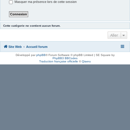
Masquer ma présence lors de cette session
Cette catégorie ne contient aucun forum.
Aller
Site Web
Accueil forum
Développé par
phpBB
® Forum Software © phpBB Limited | SE Square by
PhpBB3 BBCodes
Traduction française officielle
©
Qiaeru