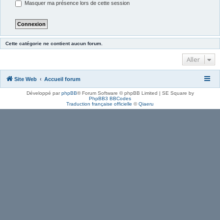
Masquer ma présence lors de cette session
Cette catégorie ne contient aucun forum.
Aller
Site Web
Accueil forum
Développé par
phpBB
® Forum Software © phpBB Limited | SE Square by
PhpBB3 BBCodes
Traduction française officielle
©
Qiaeru