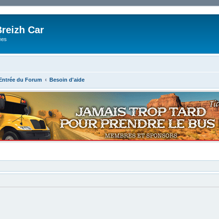
reizh Car
ées
'Entrée du Forum
Besoin d'aide