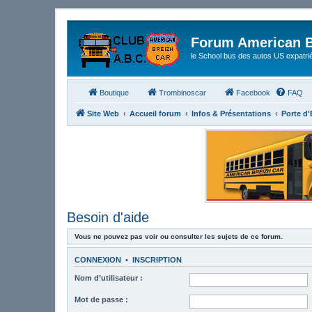
Forum American B
le School bus des autos US expatri
Boutique
Trombinoscar
Facebook
FAQ
Site Web
Accueil forum
Infos & Présentations
Porte d
Besoin d'aide
Vous ne pouvez pas voir ou consulter les sujets de ce forum.
CONNEXION
•
INSCRIPTION
Nom d’utilisateur :
Mot de passe :