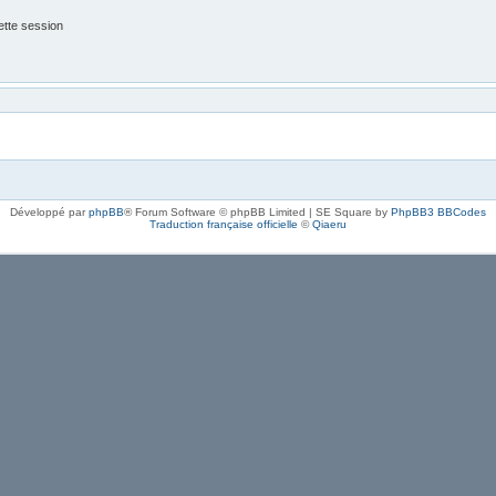
tte session
Développé par
phpBB
® Forum Software © phpBB Limited | SE Square by
PhpBB3 BBCodes
Traduction française officielle
©
Qiaeru