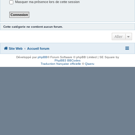
Masquer ma présence lors de cette session
Cette catégorie ne contient aucun forum.
Aller
Site Web
Accueil forum
Développé par
phpBB
® Forum Software © phpBB Limited | SE Square by
PhpBB3 BBCodes
Traduction française officielle
©
Qiaeru