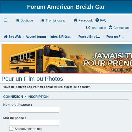
Forum American Breizh Car
Boutique
Trombinoscar
Facebook
FAQ
Inscription
Connexion
Site Web
Accueil forum
Infos & Présentations
Porte d'Entrée du Forum
Pour un Film ou Photos
Pour un Film ou Photos
Vous ne pouvez pas voir ou consulter les sujets de ce forum.
CONNEXION
•
INSCRIPTION
Nom d’utilisateur :
Mot de passe :
Se souvenir de moi