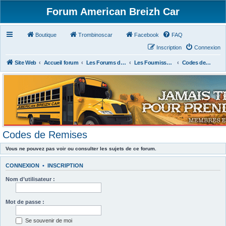
Forum American Breizh Car
Boutique
Trombinoscar
Facebook
FAQ
Inscription
Connexion
Site Web
Accueil forum
Les Forums des Membres du Club
Les Fournisseurs Américains ou Français
Codes de Remises
Codes de Remises
Vous ne pouvez pas voir ou consulter les sujets de ce forum.
CONNEXION
•
INSCRIPTION
Nom d’utilisateur :
Mot de passe :
Se souvenir de moi