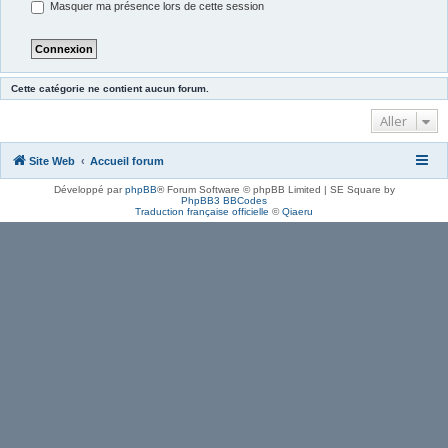
Masquer ma présence lors de cette session
Cette catégorie ne contient aucun forum.
Aller
Site Web
Accueil forum
Développé par
phpBB
® Forum Software © phpBB Limited | SE Square by
PhpBB3 BBCodes
Traduction française officielle
©
Qiaeru