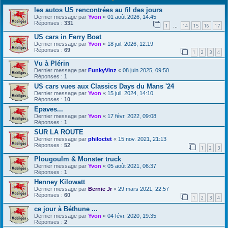
les autos US rencontrées au fil des jours
Dernier message par
Yvon
«
01 août 2026, 14:45
Réponses :
331
1
14
15
16
17
…
US cars in Ferry Boat
Dernier message par
Yvon
«
18 juil. 2026, 12:19
Réponses :
69
1
2
3
4
Vu à Plérin
Dernier message par
FunkyVinz
«
08 juin 2025, 09:50
Réponses :
1
US cars vues aux Classics Days du Mans '24
Dernier message par
Yvon
«
15 juil. 2024, 14:10
Réponses :
10
Epaves...
Dernier message par
Yvon
«
17 févr. 2022, 09:08
Réponses :
1
SUR LA ROUTE
Dernier message par
philoctet
«
15 nov. 2021, 21:13
Réponses :
52
1
2
3
Plougoulm & Monster truck
Dernier message par
Yvon
«
05 août 2021, 06:37
Réponses :
1
Henney Kilowatt
Dernier message par
Bernie Jr
«
29 mars 2021, 22:57
Réponses :
60
1
2
3
4
ce jour à Béthune ...
Dernier message par
Yvon
«
04 févr. 2020, 19:35
Réponses :
2