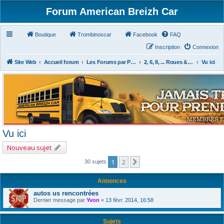
Forum American Breizh Car
Boutique
Trombinoscar
Facebook
FAQ
Inscription
Connexion
Site Web
Accueil forum
Les Forums par Passion
2, 6, 8, ... Roues & Autres
Vu ici
Vu ici
Nouveau sujet
1
2
Suivant
30 sujets
Annonces
autos us rencontrées
Dernier message par
Yvon
«
13 févr. 2014, 16:58
Sujets