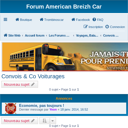
Forum American Breizh Car
Boutique
Trombinoscar
Facebook
FAQ
Inscription
Connexion
Site Web
Accueil forum
Les Forums Divers
Voyages, Balades, Expos, Salons, Concerts, Festivals
Convois & Co Voiturages
Convois & Co Voiturages
Nouveau sujet
0 sujet • Page
1
sur
1
Annonces
Economie, pas toujours !
Dernier message par
Yvon
«
18 janv. 2014, 16:52
Nouveau sujet
0 sujet • Page
1
sur
1