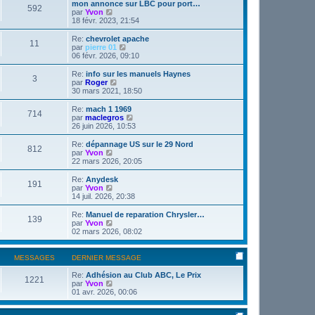
t
mon annonce sur LBC pour port…
592
e
C
par
Yvon
r
o
18 févr. 2023, 21:54
l
n
e
s
Re:
chevrolet apache
11
d
u
C
par
pierre 01
e
l
o
06 févr. 2026, 09:10
r
t
n
n
e
s
Re:
info sur les manuels Haynes
i
3
r
u
C
par
Roger
e
l
l
o
30 mars 2021, 18:50
r
e
t
n
m
d
e
s
Re:
mach 1 1969
e
e
714
r
u
C
par
maclegros
s
r
l
l
o
26 juin 2026, 10:53
s
n
e
t
n
a
i
d
e
s
Re:
dépannage US sur le 29 Nord
g
e
e
812
r
u
C
par
Yvon
e
r
r
l
l
o
22 mars 2026, 20:05
m
n
e
t
n
e
i
d
e
s
Re:
Anydesk
s
e
e
191
r
u
C
par
Yvon
s
r
r
l
l
o
14 juil. 2026, 20:38
a
m
n
e
t
n
g
e
i
d
e
s
e
Re:
Manuel de reparation Chrysler…
s
e
e
139
r
u
C
par
Yvon
s
r
r
l
l
o
02 mars 2026, 08:02
a
m
n
e
t
n
g
e
i
d
e
s
e
s
e
e
r
u
MESSAGES
DERNIER MESSAGE
s
r
r
l
l
a
m
n
e
t
Re:
Adhésion au Club ABC, Le Prix
g
e
i
1221
d
e
C
par
Yvon
e
s
e
e
r
o
01 avr. 2026, 00:06
s
r
r
l
n
a
m
n
e
s
g
e
i
d