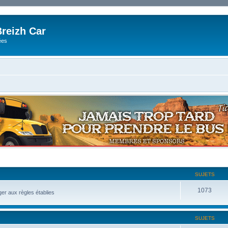
reizh Car
ées
SUJETS
1073
ger aux règles établies
SUJETS