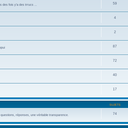
59
 des fois y'a des trrucs ...
4
2
87
ppui
72
40
17
SUJETS
74
 questions, réponses, une véritable transparence.