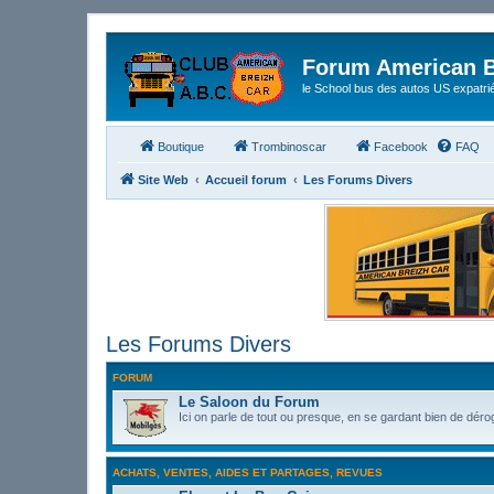
Forum American B
le School bus des autos US expatri
Boutique
Trombinoscar
Facebook
FAQ
Site Web
Accueil forum
Les Forums Divers
Les Forums Divers
FORUM
Le Saloon du Forum
Ici on parle de tout ou presque, en se gardant bien de déro
ACHATS, VENTES, AIDES ET PARTAGES, REVUES