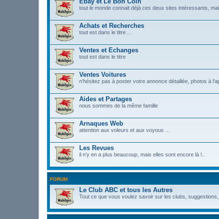
Ebay et Le Bon Coin
tout le monde connait déjà ces deux sites intéressants, mais
Achats et Recherches
tout est dans le titre ...
Ventes et Echanges
tout est dans le titre
Ventes Voitures
n'hésitez pas à poster votre annonce détaillée, photos à l'a
Aides et Partages
nous sommes de la même famille
Arnaques Web
attention aux voleurs et aux voyous ...
Les Revues
il n'y en a plus beaucoup, mais elles sont encore là !..
FORUM
Le Club ABC et tous les Autres
Tout ce que vous voulez savoir sur les clubs, suggestions,