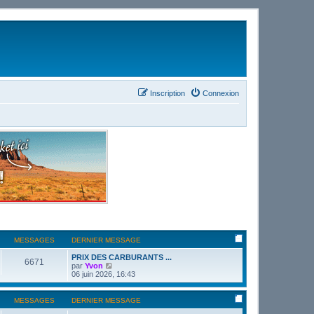
Inscription
Connexion
MESSAGES
DERNIER MESSAGE
PRIX DES CARBURANTS ...
6671
C
par
Yvon
o
06 juin 2026, 16:43
n
s
u
MESSAGES
DERNIER MESSAGE
l