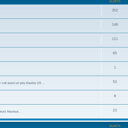
SUJETS
352
148
111
85
1
53
 voit aussi un peu d'autos US ...
8
23
eurs heureux...
SUJETS