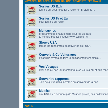
VOYAGES, BALADES, EXPOS, SALONS, CONCERTS, FESTIVALS
Sorties US Bzh
tout ce qui peut nous faire rouler en Bretonnie ...
Sorties US Fr et Eu
pour tout ce qui roule
Mensuelles
programmées chaque mois pour les us cars
tu ne vois pas les images ===> touche F5
Shows USA
toutes les rencontres découvertes aux USA
Convois & Co Voiturages
c'est plus sympa de faire le déplacement ensemble ...
Vos Voyages
over sea ou non, du moment que ça vous a plu et que l'on y
Souvenirs rapportés
Tout ce qui va dans la valise en souvenir de là-bas
Musées
aux USA il y a beaucoup de Musées privés, des collectionn
FORUM