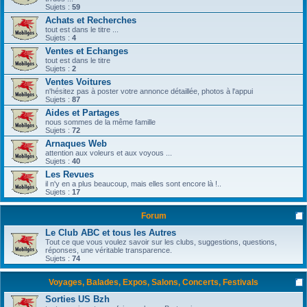
Sujets :
59
Achats et Recherches
tout est dans le titre ...
Sujets :
4
Ventes et Echanges
tout est dans le titre
Sujets :
2
Ventes Voitures
n'hésitez pas à poster votre annonce détaillée, photos à l'appui
Sujets :
87
Aides et Partages
nous sommes de la même famille
Sujets :
72
Arnaques Web
attention aux voleurs et aux voyous ...
Sujets :
40
Les Revues
il n'y en a plus beaucoup, mais elles sont encore là !..
Sujets :
17
Forum
Le Club ABC et tous les Autres
Tout ce que vous voulez savoir sur les clubs, suggestions, questions,
réponses, une véritable transparence.
Sujets :
74
Voyages, Balades, Expos, Salons, Concerts, Festivals
Sorties US Bzh