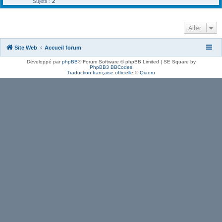
Sujets :
2
Aller
Site Web
Accueil forum
Développé par
phpBB
® Forum Software © phpBB Limited | SE Square by
PhpBB3 BBCodes
Traduction française officielle
©
Qiaeru