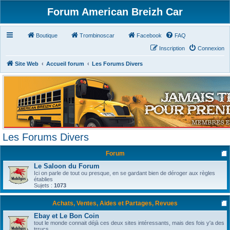
Forum American Breizh Car
Boutique
Trombinoscar
Facebook
FAQ
Inscription
Connexion
Site Web
Accueil forum
Les Forums Divers
Les Forums Divers
Forum
Le Saloon du Forum
Ici on parle de tout ou presque, en se gardant bien de déroger aux règles
établies
Sujets :
1073
Achats, Ventes, Aides et Partages, Revues
Ebay et Le Bon Coin
tout le monde connait déjà ces deux sites intéressants, mais des fois y'a des
trrucs ...