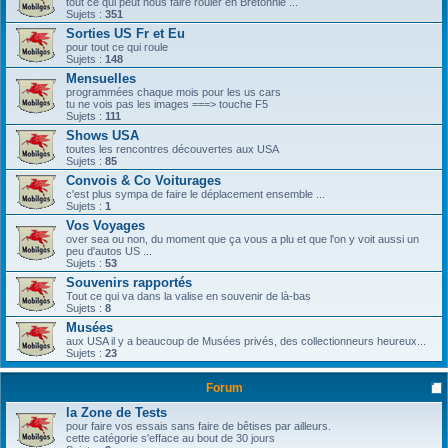
tout ce qui peut nous faire rouler en Bretonnie ...
Sujets :
351
Sorties US Fr et Eu
pour tout ce qui roule
Sujets :
148
Mensuelles
programmées chaque mois pour les us cars
tu ne vois pas les images ===> touche F5
Sujets :
111
Shows USA
toutes les rencontres découvertes aux USA
Sujets :
85
Convois & Co Voiturages
c'est plus sympa de faire le déplacement ensemble ...
Sujets :
1
Vos Voyages
over sea ou non, du moment que ça vous a plu et que l'on y voit aussi un
peu d'autos US ...
Sujets :
53
Souvenirs rapportés
Tout ce qui va dans la valise en souvenir de là-bas
Sujets :
8
Musées
aux USA il y a beaucoup de Musées privés, des collectionneurs heureux...
Sujets :
23
Forum
la Zone de Tests
pour faire vos essais sans faire de bêtises par ailleurs.
cette catégorie s'efface au bout de 30 jours