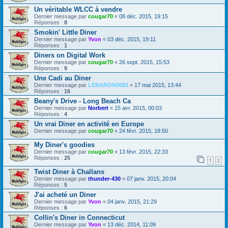
Un véritable WLCC à vendre
Dernier message par
cougar70
«
08 déc. 2015, 19:15
Réponses :
8
Smokin' Little Diner
Dernier message par
Yvon
«
03 déc. 2015, 19:11
Réponses :
1
Diners on Digital Work
Dernier message par
cougar70
«
26 sept. 2015, 15:53
Réponses :
9
Une Cadi au Diner
Dernier message par
LEBARON0683
«
17 mai 2015, 13:44
Réponses :
16
Beany's Drive - Long Beach Ca
Dernier message par
Norbert
«
15 avr. 2015, 00:03
Réponses :
4
Un vrai Diner en activité en Europe
Dernier message par
cougar70
«
24 févr. 2015, 18:50
My Diner's goodies
Dernier message par
cougar70
«
13 févr. 2015, 22:33
Réponses :
25
1
2
Twist Diner à Challans
Dernier message par
thunder-430
«
07 janv. 2015, 20:04
Réponses :
5
J'ai acheté un Diner
Dernier message par
Yvon
«
04 janv. 2015, 21:29
Réponses :
6
Collin's Diner in Connecticut
Dernier message par
Yvon
«
13 déc. 2014, 11:09