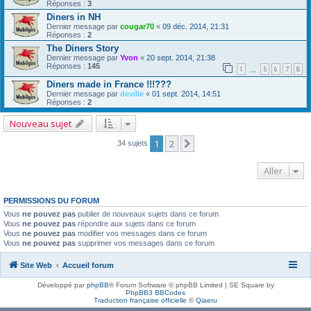
Réponses :
3
Diners in NH
Dernier message par
cougar70
«
09 déc. 2014, 21:31
Réponses :
2
The Diners Story
Dernier message par
Yvon
«
20 sept. 2014, 21:38
Réponses :
145
1
5
6
7
8
…
Diners made in France !!!???
Dernier message par
deville
«
01 sept. 2014, 14:51
Réponses :
2
Nouveau sujet
1
2
Suivant
34 sujets
Aller
PERMISSIONS DU FORUM
Vous
ne pouvez pas
publier de nouveaux sujets dans ce forum
Vous
ne pouvez pas
répondre aux sujets dans ce forum
Vous
ne pouvez pas
modifier vos messages dans ce forum
Vous
ne pouvez pas
supprimer vos messages dans ce forum
Site Web
Accueil forum
Développé par
phpBB
® Forum Software © phpBB Limited | SE Square by
PhpBB3 BBCodes
Traduction française officielle
©
Qiaeru