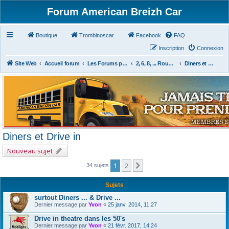
Forum American Breizh Car
Boutique
Trombinoscar
Facebook
FAQ
Inscription
Connexion
Site Web
Accueil forum
Les Forums par Passion
2, 6, 8, ... Roues & Autres
Diners et Drive in
Diners et Drive in
Nouveau sujet
1
2
Suivant
34 sujets
Sujets
surtout Diners ... & Drive ...
Dernier message par
Yvon
«
25 janv. 2014, 11:27
Drive in theatre dans les 50's
Dernier message par
Yvon
«
21 févr. 2017, 14:24