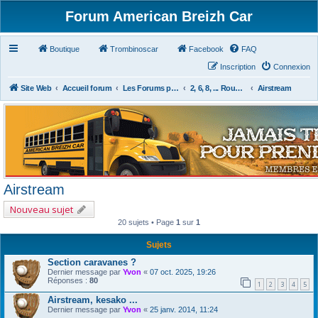
Forum American Breizh Car
Boutique
Trombinoscar
Facebook
FAQ
Inscription
Connexion
Site Web
Accueil forum
Les Forums par Passion
2, 6, 8, ... Roues & Autres
Airstream
Airstream
Nouveau sujet
20 sujets • Page
1
sur
1
Sujets
Section caravanes ?
Dernier message par
Yvon
«
07 oct. 2025, 19:26
Réponses :
80
1
2
3
4
5
Airstream, kesako ...
Dernier message par
Yvon
«
25 janv. 2014, 11:24