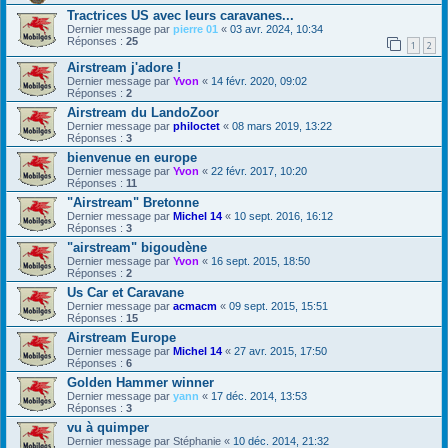
Tractrices US avec leurs caravanes...
Dernier message par
pierre 01
«
03 avr. 2024, 10:34
Réponses :
25
1
2
Airstream j'adore !
Dernier message par
Yvon
«
14 févr. 2020, 09:02
Réponses :
2
Airstream du LandoZoor
Dernier message par
philoctet
«
08 mars 2019, 13:22
Réponses :
3
bienvenue en europe
Dernier message par
Yvon
«
22 févr. 2017, 10:20
Réponses :
11
"Airstream" Bretonne
Dernier message par
Michel 14
«
10 sept. 2016, 16:12
Réponses :
3
"airstream" bigoudène
Dernier message par
Yvon
«
16 sept. 2015, 18:50
Réponses :
2
Us Car et Caravane
Dernier message par
acmacm
«
09 sept. 2015, 15:51
Réponses :
15
Airstream Europe
Dernier message par
Michel 14
«
27 avr. 2015, 17:50
Réponses :
6
Golden Hammer winner
Dernier message par
yann
«
17 déc. 2014, 13:53
Réponses :
3
vu à quimper
Dernier message par
Stéphanie
«
10 déc. 2014, 21:32