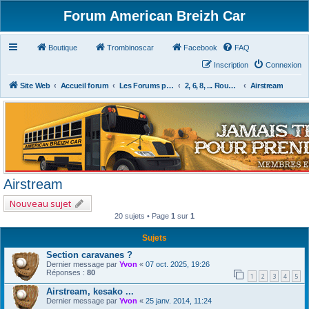
Forum American Breizh Car
Boutique
Trombinoscar
Facebook
FAQ
Inscription
Connexion
Site Web
Accueil forum
Les Forums par Passion
2, 6, 8, ... Roues & Autres
Airstream
Airstream
Nouveau sujet
20 sujets • Page
1
sur
1
Sujets
Section caravanes ?
Dernier message par
Yvon
«
07 oct. 2025, 19:26
Réponses :
80
1
2
3
4
5
Airstream, kesako ...
Dernier message par
Yvon
«
25 janv. 2014, 11:24