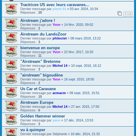
Tractrices US avec leurs caravanes...
Dernier message par
pierre 01
«
03 avr. 2024, 10:34
Réponses :
25
1
2
Airstream j'adore !
Dernier message par
Yvon
«
14 févr. 2020, 09:02
Réponses :
2
Airstream du LandoZoor
Dernier message par
philoctet
«
08 mars 2019, 13:22
Réponses :
3
bienvenue en europe
Dernier message par
Yvon
«
22 févr. 2017, 10:20
Réponses :
11
"Airstream" Bretonne
Dernier message par
Michel 14
«
10 sept. 2016, 16:12
Réponses :
3
"airstream" bigoudène
Dernier message par
Yvon
«
16 sept. 2015, 18:50
Réponses :
2
Us Car et Caravane
Dernier message par
acmacm
«
09 sept. 2015, 15:51
Réponses :
15
Airstream Europe
Dernier message par
Michel 14
«
27 avr. 2015, 17:50
Réponses :
6
Golden Hammer winner
Dernier message par
yann
«
17 déc. 2014, 13:53
Réponses :
3
vu à quimper
Dernier message par
Stéphanie
«
10 déc. 2014, 21:32