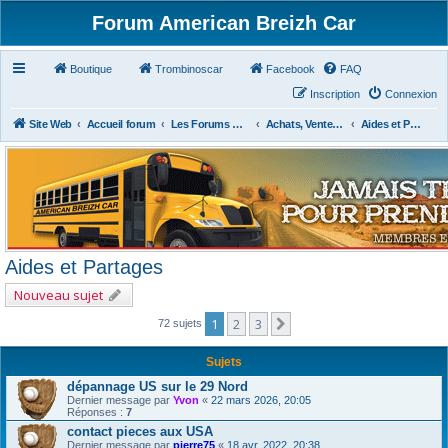
Forum American Breizh Car
Boutique
Trombinoscar
Facebook
FAQ
Inscription
Connexion
Site Web
Accueil forum
Les Forums Divers
Achats, Ventes, Aides et Partages, Revues
Aides et Partages
Aides et Partages
Nouveau sujet
1
2
3
Suivant
72 sujets
Sujets
dépannage US sur le 29 Nord
Dernier message par
Yvon
«
22 mars 2026, 20:05
Réponses :
7
contact pieces aux USA
Dernier message par
pierre75
«
18 avr. 2022, 20:38