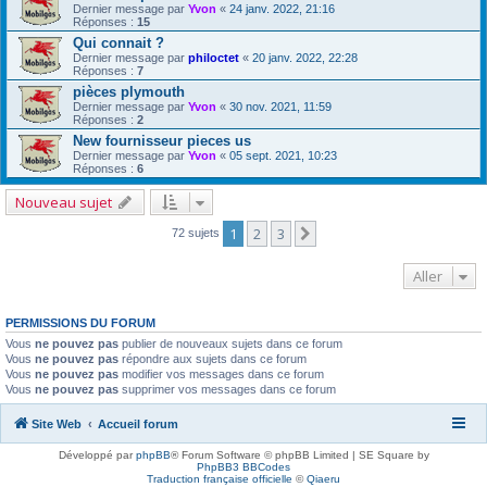
Dernier message par
Yvon
«
24 janv. 2022, 21:16
Réponses :
15
Qui connait ?
Dernier message par
philoctet
«
20 janv. 2022, 22:28
Réponses :
7
pièces plymouth
Dernier message par
Yvon
«
30 nov. 2021, 11:59
Réponses :
2
New fournisseur pieces us
Dernier message par
Yvon
«
05 sept. 2021, 10:23
Réponses :
6
Nouveau sujet
1
2
3
Suivant
72 sujets
Aller
PERMISSIONS DU FORUM
Vous
ne pouvez pas
publier de nouveaux sujets dans ce forum
Vous
ne pouvez pas
répondre aux sujets dans ce forum
Vous
ne pouvez pas
modifier vos messages dans ce forum
Vous
ne pouvez pas
supprimer vos messages dans ce forum
Site Web
Accueil forum
Développé par
phpBB
® Forum Software © phpBB Limited | SE Square by
PhpBB3 BBCodes
Traduction française officielle
©
Qiaeru