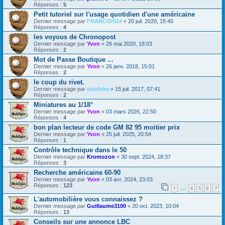
Réponses :
5
Petit tutoriel sur l'usage quotidien d'une américaine
Dernier message par
FRANCOIS14
«
20 juil. 2020, 15:40
Réponses :
4
les voyous de Chronopost
Dernier message par
Yvon
«
26 mai 2020, 18:03
Réponses :
2
Mot de Passe Boutique ...
Dernier message par
Yvon
«
26 janv. 2018, 15:01
Réponses :
2
le coup du rivet.
Dernier message par
alanbike
«
15 juil. 2017, 07:41
Réponses :
2
Miniatures au 1/18°
Dernier message par
Yvon
«
03 mars 2026, 22:50
Réponses :
4
bon plan lecteur de code GM 82 95 moitier prix
Dernier message par
Yvon
«
25 juil. 2025, 20:54
Réponses :
1
Contrôle technique dans le 50
Dernier message par
Kromozon
«
30 sept. 2024, 18:37
Réponses :
3
Recherche américaine 60-90
Dernier message par
Yvon
«
03 avr. 2024, 23:03
Réponses :
123
1
4
5
6
7
…
L'automobilière vous connaissez ?
Dernier message par
Guillaume3100
«
20 oct. 2023, 10:04
Réponses :
13
Conseils sur une annonce LBC