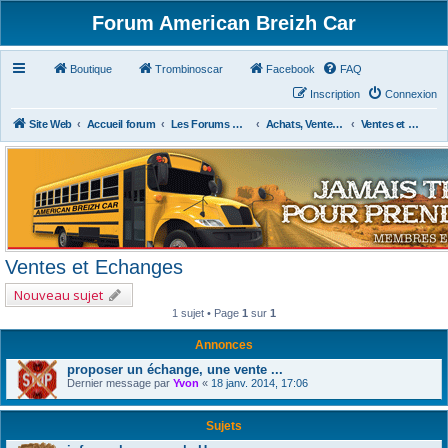
Forum American Breizh Car
Boutique
Trombinoscar
Facebook
FAQ
Inscription
Connexion
Site Web
Accueil forum
Les Forums Divers
Achats, Ventes, Aides et Partages, Revues
Ventes et Echanges
Ventes et Echanges
Nouveau sujet
1 sujet • Page
1
sur
1
Annonces
proposer un échange, une vente ...
Dernier message par
Yvon
«
18 janv. 2014, 17:06
Sujets