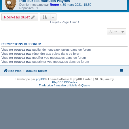
info sur les manuels Haynes
Dernier message par
Roger
«
30 mars 2021, 18:50
Réponses :
1
Nouveau sujet
1 sujet • Page
1
sur
1
Aller
PERMISSIONS DU FORUM
Vous
ne pouvez pas
publier de nouveaux sujets dans ce forum
Vous
ne pouvez pas
répondre aux sujets dans ce forum
Vous
ne pouvez pas
modifier vos messages dans ce forum
Vous
ne pouvez pas
supprimer vos messages dans ce forum
Site Web
Accueil forum
Développé par
phpBB
® Forum Software © phpBB Limited | SE Square by
PhpBB3 BBCodes
Traduction française officielle
©
Qiaeru