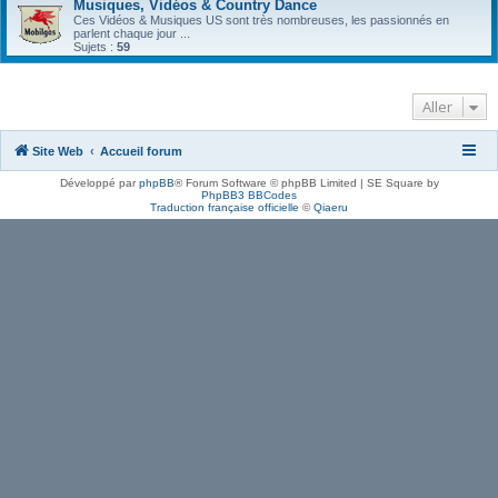
Musiques, Vidéos & Country Dance
Ces Vidéos & Musiques US sont très nombreuses, les passionnés en
parlent chaque jour ...
Sujets :
59
Aller
Site Web
Accueil forum
Développé par
phpBB
® Forum Software © phpBB Limited | SE Square by
PhpBB3 BBCodes
Traduction française officielle
©
Qiaeru