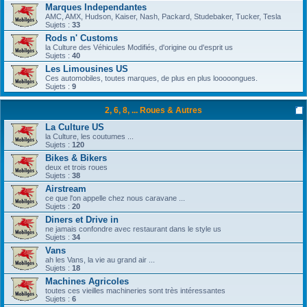
Marques Independantes
AMC, AMX, Hudson, Kaiser, Nash, Packard, Studebaker, Tucker, Tesla
Sujets :
33
Rods n' Customs
la Culture des Véhicules Modifiés, d'origine ou d'esprit us
Sujets :
40
Les Limousines US
Ces automobiles, toutes marques, de plus en plus looooongues.
Sujets :
9
2, 6, 8, ... Roues & Autres
La Culture US
la Culture, les coutumes ...
Sujets :
120
Bikes & Bikers
deux et trois roues
Sujets :
38
Airstream
ce que l'on appelle chez nous caravane ...
Sujets :
20
Diners et Drive in
ne jamais confondre avec restaurant dans le style us
Sujets :
34
Vans
ah les Vans, la vie au grand air ...
Sujets :
18
Machines Agricoles
toutes ces vieilles machineries sont très intéressantes
Sujets :
6