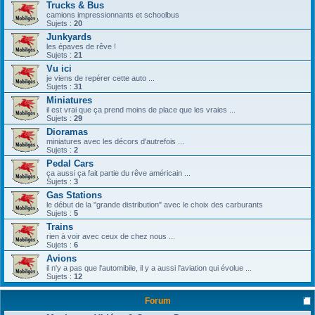
Trucks & Bus
camions impressionnants et schoolbus
Sujets :
20
Junkyards
les épaves de rêve !
Sujets :
21
Vu ici
je viens de repérer cette auto ...
Sujets :
31
Miniatures
il est vrai que ça prend moins de place que les vraies ...
Sujets :
29
Dioramas
miniatures avec les décors d'autrefois ...
Sujets :
2
Pedal Cars
ça aussi ça fait partie du rêve américain ...
Sujets :
3
Gas Stations
le début de la "grande distribution" avec le choix des carburants
Sujets :
5
Trains
rien à voir avec ceux de chez nous ...
Sujets :
6
Avions
il n'y a pas que l'automibile, il y a aussi l'aviation qui évolue ...
Sujets :
12
Forum