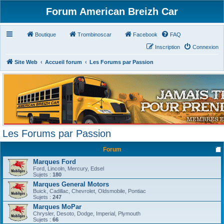
Forum American Breizh Car
Boutique
Trombinoscar
Facebook
FAQ
Inscription
Connexion
Site Web
Accueil forum
Les Forums par Passion
Les Forums par Passion
Forum
Marques Ford
Ford, Lincoln, Mercury, Edsel
Sujets :
180
Marques General Motors
Buick, Cadillac, Chevrolet, Oldsmobile, Pontiac
Sujets :
247
Marques MoPar
Chrysler, Desoto, Dodge, Imperial, Plymouth
Sujets :
66