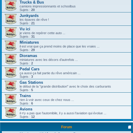
Trucks & Bus
camions impressionnants et schoolbus
Sujets :
20
Junkyards
les épaves de rêve !
Sujets :
21
Vu ici
je viens de repérer cette auto ...
Sujets :
31
Miniatures
il est vrai que ça prend moins de place que les vraies ...
Sujets :
29
Dioramas
miniatures avec les décors d'autrefois ...
Sujets :
2
Pedal Cars
ça aussi ça fait partie du rêve américain ...
Sujets :
3
Gas Stations
le début de la "grande distribution" avec le choix des carburants
Sujets :
5
Trains
rien à voir avec ceux de chez nous ...
Sujets :
6
Avions
il n'y a pas que l'automibile, il y a aussi l'aviation qui évolue ...
Sujets :
12
Forum