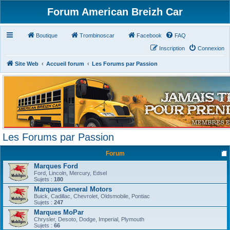
Forum American Breizh Car
Boutique
Trombinoscar
Facebook
FAQ
Inscription
Connexion
Site Web
Accueil forum
Les Forums par Passion
Les Forums par Passion
Forum
Marques Ford
Ford, Lincoln, Mercury, Edsel
Sujets :
180
Marques General Motors
Buick, Cadillac, Chevrolet, Oldsmobile, Pontiac
Sujets :
247
Marques MoPar
Chrysler, Desoto, Dodge, Imperial, Plymouth
Sujets :
66