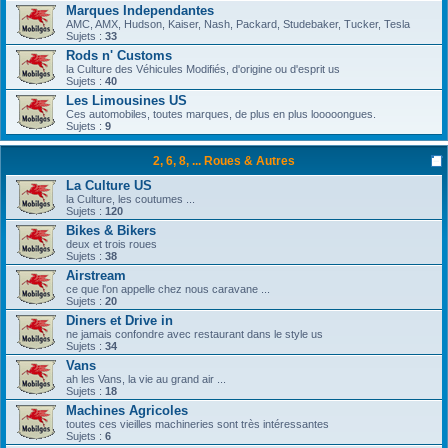
Marques Independantes
AMC, AMX, Hudson, Kaiser, Nash, Packard, Studebaker, Tucker, Tesla
Sujets :
33
Rods n' Customs
la Culture des Véhicules Modifiés, d'origine ou d'esprit us
Sujets :
40
Les Limousines US
Ces automobiles, toutes marques, de plus en plus looooongues.
Sujets :
9
2, 6, 8, ... Roues & Autres
La Culture US
la Culture, les coutumes ...
Sujets :
120
Bikes & Bikers
deux et trois roues
Sujets :
38
Airstream
ce que l'on appelle chez nous caravane ...
Sujets :
20
Diners et Drive in
ne jamais confondre avec restaurant dans le style us
Sujets :
34
Vans
ah les Vans, la vie au grand air ...
Sujets :
18
Machines Agricoles
toutes ces vieilles machineries sont très intéressantes
Sujets :
6