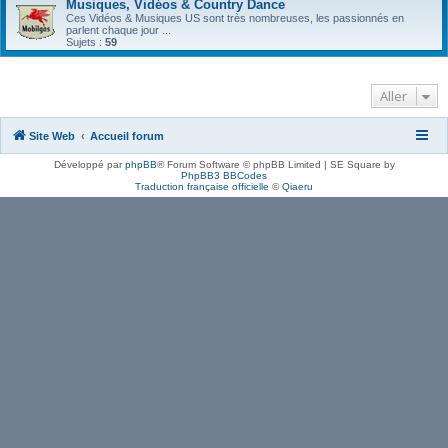
Musiques, Vidéos & Country Dance
Ces Vidéos & Musiques US sont très nombreuses, les passionnés en
parlent chaque jour ...
Sujets :
59
Aller
Site Web
Accueil forum
Développé par
phpBB
® Forum Software © phpBB Limited | SE Square by
PhpBB3 BBCodes
Traduction française officielle
©
Qiaeru