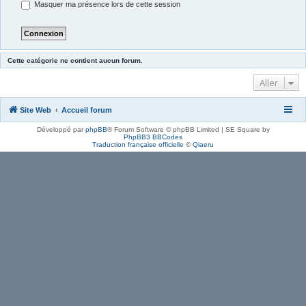
Masquer ma présence lors de cette session
Cette catégorie ne contient aucun forum.
Aller
Site Web
Accueil forum
Développé par
phpBB
® Forum Software © phpBB Limited | SE Square by
PhpBB3 BBCodes
Traduction française officielle
©
Qiaeru