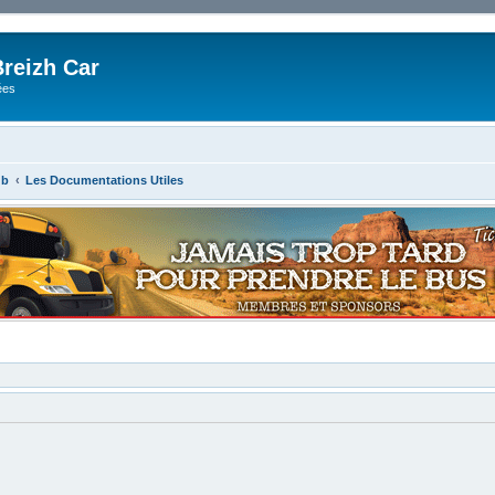
reizh Car
ées
ub
Les Documentations Utiles