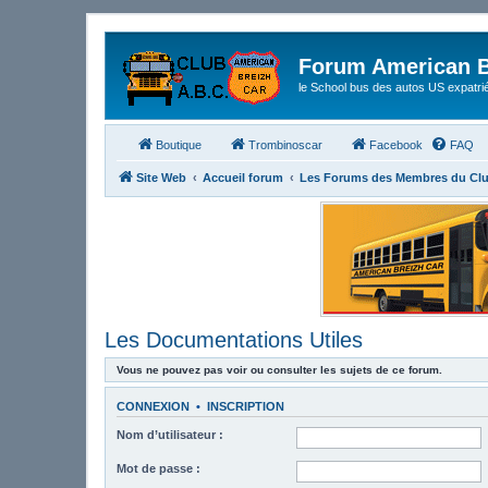
Forum American B
le School bus des autos US expatri
Boutique
Trombinoscar
Facebook
FAQ
Site Web
Accueil forum
Les Forums des Membres du Cl
Les Documentations Utiles
Vous ne pouvez pas voir ou consulter les sujets de ce forum.
CONNEXION
•
INSCRIPTION
Nom d’utilisateur :
Mot de passe :