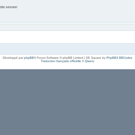
tte session
Développé par
phpBB
® Forum Software © phpBB Limited | SE Square by
PhpBB3 BBCodes
Traduction française officielle
©
Qiaeru