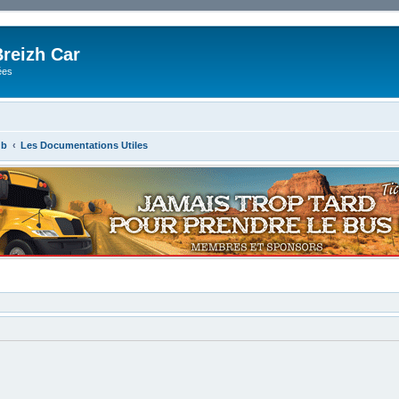
reizh Car
ées
ub
Les Documentations Utiles