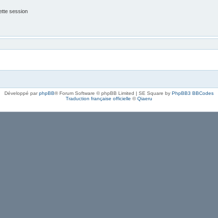
tte session
Développé par
phpBB
® Forum Software © phpBB Limited | SE Square by
PhpBB3 BBCodes
Traduction française officielle
©
Qiaeru