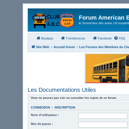
Forum American B
le School bus des autos US expatri
Boutique
Trombinoscar
Facebook
FAQ
Site Web
Accueil forum
Les Forums des Membres du Cl
Les Documentations Utiles
Vous ne pouvez pas voir ou consulter les sujets de ce forum.
CONNEXION
•
INSCRIPTION
Nom d’utilisateur :
Mot de passe :