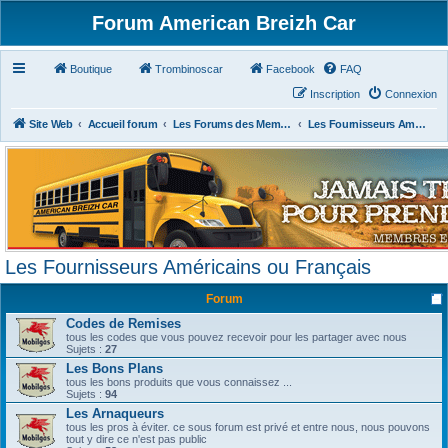
Forum American Breizh Car
Boutique
Trombinoscar
Facebook
FAQ
Inscription
Connexion
Site Web
Accueil forum
Les Forums des Membres du Club
Les Fournisseurs Américains ou Français
Les Fournisseurs Américains ou Français
Forum
Codes de Remises
tous les codes que vous pouvez recevoir pour les partager avec nous
Sujets :
27
Les Bons Plans
tous les bons produits que vous connaissez ...
Sujets :
94
Les Arnaqueurs
tous les pros à éviter. ce sous forum est privé et entre nous, nous pouvons
tout y dire ce n'est pas public