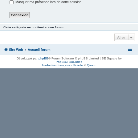
Masquer ma présence lors de cette session
Cette catégorie ne contient aucun forum.
Aller
Site Web
Accueil forum
Développé par
phpBB
® Forum Software © phpBB Limited | SE Square by
PhpBB3 BBCodes
Traduction française officielle
©
Qiaeru