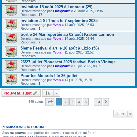
Réponses :
3
Invitation 15 août 2025 à Lanmeur (29)
Dernier message par
FunkyVinz
«
26 août 2025, 11:36
Réponses :
17
Invitation à St Thois le 7 septembre 2025
Dernier message par
Yvon
«
14 août 2025, 08:53
Réponses :
1
Sortie 24 Mai reportée au 02 août Kraken Lannion
Dernier message par
Yvon
«
14 août 2025, 08:44
Réponses :
7
5ieme Festival d'art le 10 août à Lizio (56)
Dernier message par
Yvon
«
11 août 2025, 22:52
Réponses :
5
26/27 juillet Plouescat 2025 festival Breizh Vintage
Dernier message par
FunkyVinz
«
15 juil. 2025, 08:39
Réponses :
6
Pour les Motards ! le 26 juillet
Dernier message par
Yvon
«
14 juil. 2025, 08:25
Réponses :
1
Nouveau sujet
Page
1
sur
14
1
2
3
4
5
14
Suivant
349 sujets
…
Aller
PERMISSIONS DU FORUM
Vous
ne pouvez pas
publier de nouveaux sujets dans ce forum