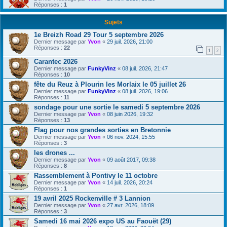
Réponses :
1
Sujets
1e Breizh Road 29 Tour 5 septembre 2026
Dernier message par
Yvon
«
29 juil. 2026, 21:00
Réponses :
22
1
2
Carantec 2026
Dernier message par
FunkyVinz
«
08 juil. 2026, 21:47
Réponses :
10
fête du Reuz à Plourin les Morlaix le 05 juillet 26
Dernier message par
FunkyVinz
«
08 juil. 2026, 19:06
Réponses :
11
sondage pour une sortie le samedi 5 septembre 2026
Dernier message par
Yvon
«
08 juin 2026, 19:32
Réponses :
13
Flag pour nos grandes sorties en Bretonnie
Dernier message par
Yvon
«
06 nov. 2024, 15:55
Réponses :
3
les drones ...
Dernier message par
Yvon
«
09 août 2017, 09:38
Réponses :
8
Rassemblement à Pontivy le 11 octobre
Dernier message par
Yvon
«
14 juil. 2026, 20:24
Réponses :
1
19 avril 2025 Rockenville # 3 Lannion
Dernier message par
Yvon
«
27 avr. 2026, 18:09
Réponses :
3
Samedi 16 mai 2026 expo US au Faouët (29)