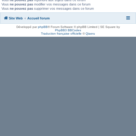
Vous
ne pouvez pas
répondre aux sujets dans ce forum
Vous
ne pouvez pas
modifier vos messages dans ce forum
Vous
ne pouvez pas
supprimer vos messages dans ce forum
Site Web
Accueil forum
Développé par
phpBB
® Forum Software © phpBB Limited | SE Square by
PhpBB3 BBCodes
Traduction française officielle
©
Qiaeru