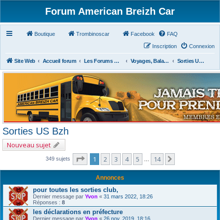
Forum American Breizh Car
Boutique
Trombinoscar
Facebook
FAQ
Inscription
Connexion
Site Web
Accueil forum
Les Forums Divers
Voyages, Balades, Expos, Salons, Concerts, Festivals
Sorties US Bzh
Sorties US Bzh
Nouveau sujet
Page
1
sur
14
1
2
3
4
5
14
Suivant
349 sujets
…
Annonces
pour toutes les sorties club,
Dernier message par
Yvon
«
31 mars 2022, 18:26
Réponses :
8
les déclarations en préfecture
Dernier message par
Yvon
«
26 nov. 2019, 18:16