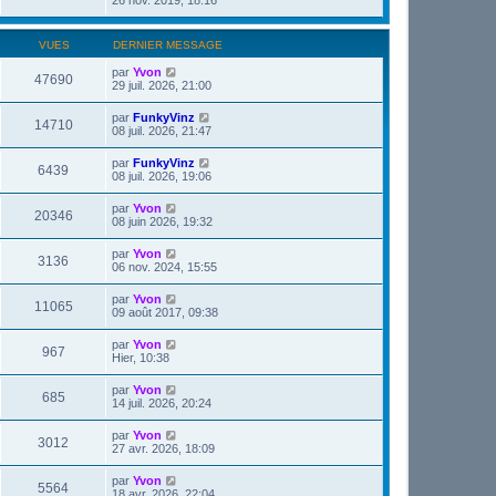
VUES
DERNIER MESSAGE
par
Yvon
47690
29 juil. 2026, 21:00
par
FunkyVinz
14710
08 juil. 2026, 21:47
par
FunkyVinz
6439
08 juil. 2026, 19:06
par
Yvon
20346
08 juin 2026, 19:32
par
Yvon
3136
06 nov. 2024, 15:55
par
Yvon
11065
09 août 2017, 09:38
par
Yvon
967
Hier, 10:38
par
Yvon
685
14 juil. 2026, 20:24
par
Yvon
3012
27 avr. 2026, 18:09
par
Yvon
5564
18 avr. 2026, 22:04