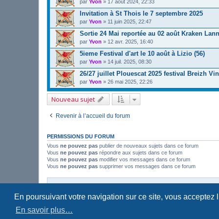
par
Yvon
»
17 août 2024, 22:33
Invitation à St Thois le 7 septembre 2025
par
Yvon
»
11 juin 2025, 22:47
Sortie 24 Mai reportée au 02 août Kraken Lan
par
Yvon
»
12 avr. 2025, 16:40
5ieme Festival d'art le 10 août à Lizio (56)
par
Yvon
»
14 juil. 2025, 08:30
26/27 juillet Plouescat 2025 festival Breizh Vi
par
Yvon
»
26 mai 2025, 22:26
Nouveau sujet
Revenir à l’accueil du forum
PERMISSIONS DU FORUM
Vous
ne pouvez pas
publier de nouveaux sujets dans ce forum
Vous
ne pouvez pas
répondre aux sujets dans ce forum
Vous
ne pouvez pas
modifier vos messages dans ce forum
Vous
ne pouvez pas
supprimer vos messages dans ce forum
Site Web
Accueil forum
En poursuivant votre navigation sur ce site, vous acceptez 
En savoir plus…