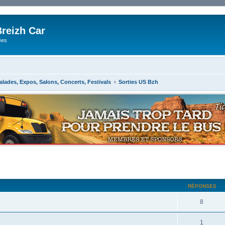
reizh Car
ées
alades, Expos, Salons, Concerts, Festivals
Sorties US Bzh
RÉPONSES
8
1