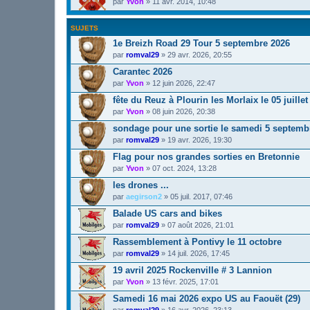
par
Yvon
»
11 avr. 2014, 10:48
SUJETS
1e Breizh Road 29 Tour 5 septembre 2026
par
romval29
»
29 avr. 2026, 20:55
Carantec 2026
par
Yvon
»
12 juin 2026, 22:47
fête du Reuz à Plourin les Morlaix le 05 juillet
par
Yvon
»
08 juin 2026, 20:38
sondage pour une sortie le samedi 5 septemb
par
romval29
»
19 avr. 2026, 19:30
Flag pour nos grandes sorties en Bretonnie
par
Yvon
»
07 oct. 2024, 13:28
les drones ...
par
aegirson2
»
05 juil. 2017, 07:46
Balade US cars and bikes
par
romval29
»
07 août 2026, 21:01
Rassemblement à Pontivy le 11 octobre
par
romval29
»
14 juil. 2026, 17:45
19 avril 2025 Rockenville # 3 Lannion
par
Yvon
»
13 févr. 2025, 17:01
Samedi 16 mai 2026 expo US au Faouët (29)
par
romval29
»
16 avr. 2026, 23:13