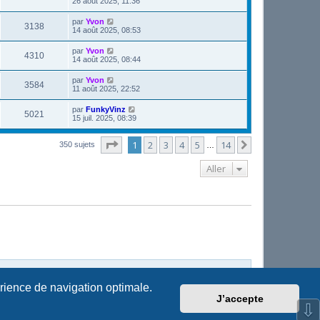
26 août 2025, 11:36
par
Yvon
3138
14 août 2025, 08:53
par
Yvon
4310
14 août 2025, 08:44
par
Yvon
3584
11 août 2025, 22:52
par
FunkyVinz
5021
15 juil. 2025, 08:39
Page
1
sur
14
1
2
3
4
5
14
Suivant
350 sujets
…
Aller
Supprimer les cookies
Fuseau horaire sur
UTC+02:00
érience de navigation optimale.
J’accepte
⇩