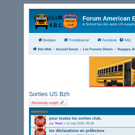
Forum American B
le School bus des autos US expatri
Boutique
Trombinoscar
Facebook
FAQ
Site Web
Accueil forum
Les Forums Divers
Voyages, B
Sorties US Bzh
Nouveau sujet
ANNONCES
pour toutes les sorties club,
par
Yvon
»
12 mai 2020, 06:46
les déclarations en préfecture