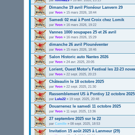
Dimanche 19 avril Plonéour Lanvern 29
par
Yvon
»
15 mars 2026, 18:44
Samedi 02 mai à Pont Croix chez Lomik
par
Yvon
»
16 mars 2026, 19:22
Vannes 1000 soupapes 25 et 26 avril
par
Yvon
»
16 mars 2026, 15:29
dimanche 26 avril Plounéventer
par
Yvon
»
15 mars 2026, 18:46
Salon Historic auto Nantes 2026
par
Yvon
»
24 avr. 2025, 20:05
Lorient, Ouest Motor's Festival les 22-23 nov
par
Yvon
»
22 sept. 2025, 20:23
Châteaulin le 18 octobre 2025
par
Yvon
»
22 sept. 2025, 21:30
Rassemblement US à Pontivy 12 octobre 2025
par
Lulu22
»
19 sept. 2025, 20:48
Douarnenez le samedi 11 octobre 2025
par
Yvon
»
11 sept. 2025, 13:36
27 septembre 2025 sur le 22
par
Camille
»
08 sept. 2025, 18:53
Invitation 15 août 2025 à Lanmeur (29)