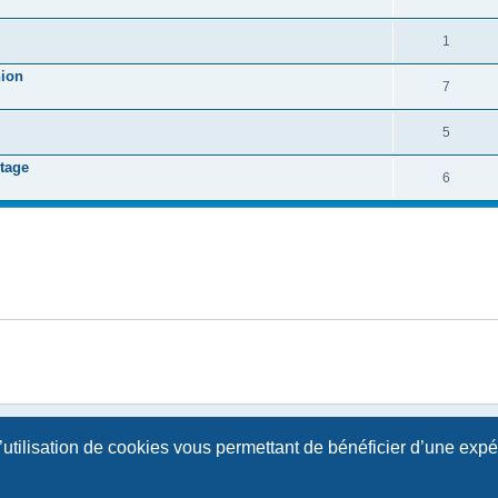
1
nion
7
5
ntage
6
l’utilisation de cookies vous permettant de bénéficier d’une exp
Développé par
phpBB
® Forum Software © phpBB Limited | SE Square by
PhpBB3 BBCodes
Traduction française officielle
©
Qiaeru