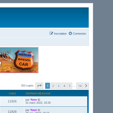
Inscription
Connexion
Page
1
sur
14
1
2
3
4
5
14
Suivant
350 sujets
…
VUES
DERNIER MESSAGE
par
Yvon
11926
31 mars 2022, 18:26
par
Yvon
11826
26 nov. 2019, 18:16