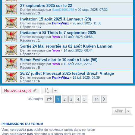
27 septembre 2025 sur le 22
Dernier message par
SamD1001975
«
09 sept. 2025, 07:32
Réponses :
3
Invitation 15 août 2025 à Lanmeur (29)
Dernier message par
FunkyVinz
«
26 août 2025, 11:36
Réponses :
17
Invitation à St Thois le 7 septembre 2025
Dernier message par
Yvon
«
14 août 2025, 08:53
Réponses :
1
Sortie 24 Mai reportée au 02 août Kraken Lannion
Dernier message par
Yvon
«
14 août 2025, 08:44
Réponses :
7
5ieme Festival d'art le 10 août à Lizio (56)
Dernier message par
Yvon
«
11 août 2025, 22:52
Réponses :
5
26/27 juillet Plouescat 2025 festival Breizh Vintage
Dernier message par
FunkyVinz
«
15 juil. 2025, 08:39
Réponses :
6
Nouveau sujet
Page
1
sur
14
1
2
3
4
5
14
Suivant
350 sujets
…
Aller
PERMISSIONS DU FORUM
Vous
ne pouvez pas
publier de nouveaux sujets dans ce forum
Vous
ne pouvez pas
répondre aux sujets dans ce forum