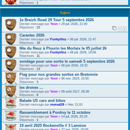
Réponses :
1
Sujets
1e Breizh Road 29 Tour 5 septembre 2026
Dernier message par
Yvon
«
29 juil. 2026, 21:00
Réponses :
22
1
2
Carantec 2026
Dernier message par
FunkyVinz
«
08 juil. 2026, 21:47
Réponses :
10
fête du Reuz à Plourin les Morlaix le 05 juillet 26
Dernier message par
FunkyVinz
«
08 juil. 2026, 19:06
Réponses :
11
sondage pour une sortie le samedi 5 septembre 2026
Dernier message par
Yvon
«
08 juin 2026, 19:32
Réponses :
13
Flag pour nos grandes sorties en Bretonnie
Dernier message par
Yvon
«
06 nov. 2024, 15:55
Réponses :
3
les drones ...
Dernier message par
Yvon
«
09 août 2017, 09:38
Réponses :
8
Balade US cars and bikes
Dernier message par
romval29
«
Hier, 21:01
Rassemblement à Pontivy le 11 octobre
Dernier message par
Yvon
«
14 juil. 2026, 20:24
Réponses :
1
19 avril 2025 Rockenville # 3 Lannion
Dernier message par
Yvon
«
27 avr. 2026, 18:09