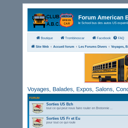
Forum American B
le School bus des autos US expatri
Boutique
Trombinoscar
Facebook
FAQ
Site Web
Accueil forum
Les Forums Divers
Voyages, B
Voyages, Balades, Expos, Salons, Conce
FORUM
Sorties US Bzh
tout ce qui peut nous faire rouler en Bretonnie ...
Sorties US Fr et Eu
pour tout ce qui roule