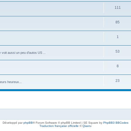
111
85
1
53
 voit aussi un peu d'autos US ...
8
23
eurs heureux...
Développé par
phpBB
® Forum Software © phpBB Limited | SE Square by
PhpBB3 BBCodes
Traduction française officielle
©
Qiaeru