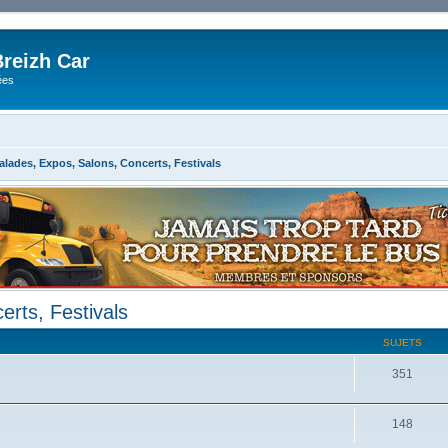
reizh Car
ées
alades, Expos, Salons, Concerts, Festivals
rts, Festivals
SUJETS
351
148