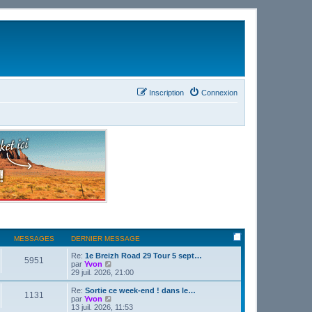
Inscription
Connexion
MESSAGES
DERNIER MESSAGE
Re:
1e Breizh Road 29 Tour 5 sept…
5951
C
par
Yvon
o
29 juil. 2026, 21:00
n
s
Re:
Sortie ce week-end ! dans le…
1131
u
C
par
Yvon
l
o
13 juil. 2026, 11:53